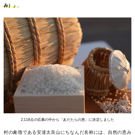
み）」
。
2,118点の応募の中から「あだたらの恵」に決定しました
村の象徴である安達太良山にちなんだ名称には、自然の恵み