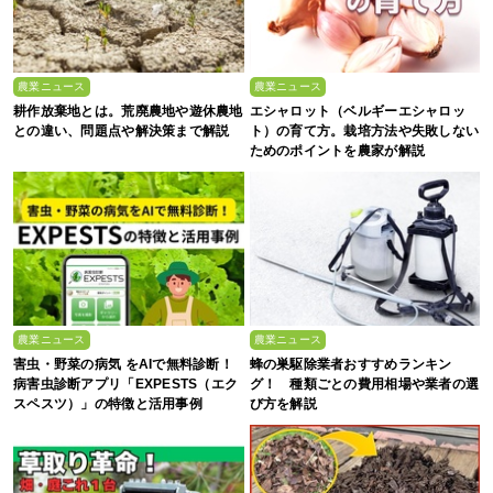
農業ニュース
農業ニュース
耕作放棄地とは。荒廃農地や遊休農地
エシャロット（ベルギーエシャロッ
との違い、問題点や解決策まで解説
ト）の育て方。栽培方法や失敗しない
ためのポイントを農家が解説
農業ニュース
農業ニュース
害虫・野菜の病気 をAIで無料診断！
蜂の巣駆除業者おすすめランキン
病害虫診断アプリ「EXPESTS（エク
グ！ 種類ごとの費用相場や業者の選
スペスツ）」の特徴と活用事例
び方を解説