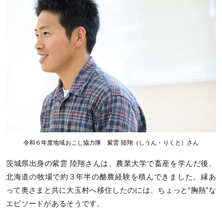
令和６年度地域おこし協力隊 紫雲 陸翔（しうん・りくと）さん
茨城県出身の紫雲 陸翔さんは、農業大学で畜産を学んだ後、
北海道の牧場で約３年半の酪農経験を積んできました。縁あ
って奥さまと共に大玉村へ移住したのには、ちょっと“胸熱”な
エピソードがあるそうです。