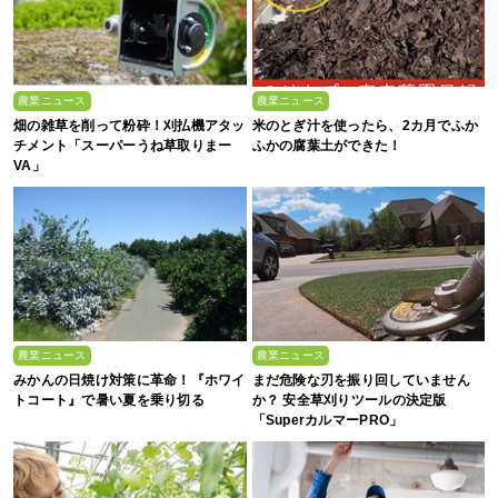
農業ニュース
農業ニュース
畑の雑草を削って粉砕！刈払機アタッ
米のとぎ汁を使ったら、2カ月でふか
チメント「スーパーうね草取りまー
ふかの腐葉土ができた！
VA」
農業ニュース
農業ニュース
みかんの日焼け対策に革命！『ホワイ
まだ危険な刃を振り回していません
トコート』で暑い夏を乗り切る
か？ 安全草刈りツールの決定版
「SuperカルマーPRO」