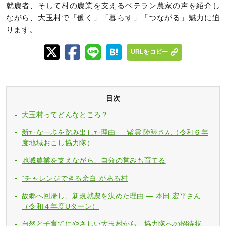
就農者、そして村の農業を支えるベテラン農家の声を紹介し
ながら、大玉村で「働く」「暮らす」「つながる」魅力に迫
ります。
URLをコピー
目次
大玉村ってどんなところ？
新たな一歩を踏み出した理由 ― 紫雲 陸翔さん（令和６年
度地域おこし協力隊）
地域農業を支えながら、自分の営みも育てる
“チャレンジできる余白”がある村
故郷へ回帰し、新規就農を決めた理由 ― 本田 宏平さん
（令和４年度Uターン）
自然と子育てにやさしい大玉村から、協力隊への招待状