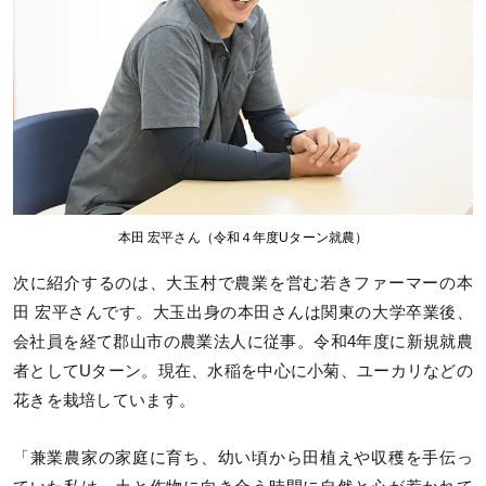
本田 宏平さん（令和４年度Uターン就農）
次に紹介するのは、大玉村で農業を営む若きファーマーの本
田 宏平さんです。大玉出身の本田さんは関東の大学卒業後、
会社員を経て郡山市の農業法人に従事。令和4年度に新規就農
者としてUターン。現在、水稲を中心に小菊、ユーカリなどの
花きを栽培しています。
「兼業農家の家庭に育ち、幼い頃から田植えや収穫を手伝っ