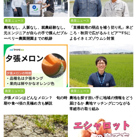
農業ニュース
農業ニュース
農地なし、人脈なし、就農経験なし。
「直播栽培の弱点を補う切り札」米ど
元エンジニアが自らの手で掴んだブル
ころ・秋田で広がるルミビア™FSに
ーベリー農園開園までの軌跡
よるイネミズゾウムシ対策
農業ニュース
農業ニュース
夕張メロンはどんなメロン？ 旬の時
農地を探す担い手に地域の情報をどう
期や食べ頃の見極め方も解説
届けるか 農地マッチングにつながる
常総市の取り組み