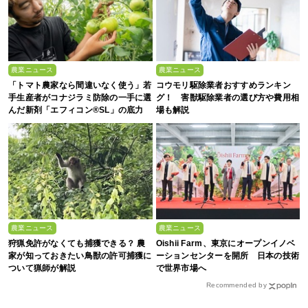
農業ニュース
農業ニュース
「トマト農家なら間違いなく使う」若
コウモリ駆除業者おすすめランキン
手生産者がコナジラミ防除の一手に選
グ！ 害獣駆除業者の選び方や費用相
んだ新剤「エフィコン®SL」の底力
場も解説
農業ニュース
農業ニュース
狩猟免許がなくても捕獲できる？ 農
Oishii Farm、東京にオープンイノベ
家が知っておきたい鳥獣の許可捕獲に
ーションセンターを開所 日本の技術
ついて猟師が解説
で世界市場へ
Recommended by