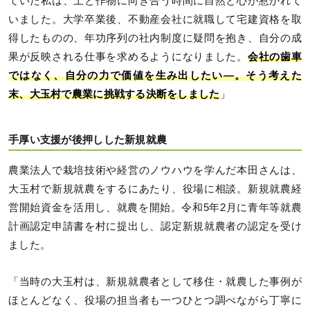
ていた私は、土と作物に向き合う時間に自然と心が惹かれて
いました。大学卒業後、不動産会社に就職して宅建資格を取
得したものの、年功序列の社内制度に疑問を抱き、自分の成
果が反映される仕事を求めるようになりました。
会社の歯車
ではなく、自分の力で価値を生み出したい―。そう考えた
末、大玉村で農業に挑戦する決断をしました
」
手厚い支援が後押しした新規就農
農業法人で栽培技術や経営のノウハウを学んだ本田さんは、
大玉村で新規就農をするにあたり、役場に相談。新規就農経
営開始資金を活用し、就農を開始。令和5年2月に青年等就農
計画認定申請書を村に提出し、認定新規就農者の認定を受け
ました。
「当時の大玉村は、新規就農者として移住・就農した事例が
ほとんどなく、役場の担当者も一つひとつ調べながら丁寧に