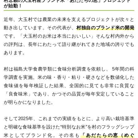
村念願の大玉村産ブランド米「あだたらの恵」プロジェクト
が始動！
近年、大玉村では農業の未来を支えるプロジェクトが次々と
動き出しています。その代表が、
村独自のブランド米の開発
です。「大玉村のお米は本当においしい」そんな村内外から
の評判は、長年にわたって語り継がれてきた地域の誇りでも
あります。
村は福島大学食農学類に食味分析調査を依頼し、 5年間の科
学調査を実施。米の味・香り・粘り・硬さなどを数値化した
食味値を毎年検証した結果、全国的に見ても非常に良質な
「良食味米」であり、かつその品質が毎年安定していること
が明らかになりました。
そして2025年、これまでの実績をもとに、より高い栽培基準
と明確な食味基準を設けた“特別なお米”を村のフラッグシップ
米としてブランド化。その名も
「あだたらの恵（めぐ