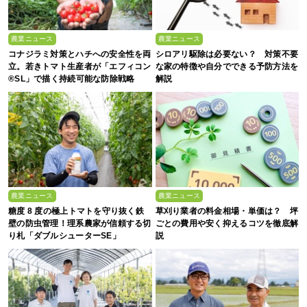
農業ニュース
農業ニュース
コナジラミ対策とハチへの安全性を両
シロアリ駆除は必要ない？ 対策不要
立。若きトマト生産者が「エフィコン
な家の特徴や自分でできる予防方法を
®SL」で描く持続可能な防除戦略
解説
農業ニュース
農業ニュース
糖度 8 度の極上トマトを守り抜く鉄
草刈り業者の料金相場・単価は？ 坪
壁の防虫管理！理系農家が信頼する切
ごとの費用や安く抑えるコツを徹底解
り札「ダブルシューターSE」
説