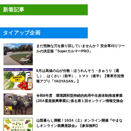
新着記事
タイアップ企画
まだ危険な刃を振り回していませんか？ 安全草刈りツー
ルの決定版「SuperカルマーPRO」
8月は高値の山が分散：ほうれんそう・きゅうり（通
し）、はくさい（前半）、トマト（後半）【青果市況情
報アプリ「YAOYASAN」】
令和8年度 環境調和型持続的肉用牛生産体制推進事業
(JRA畜産振興事業)に係る第１回オンライン情報交換会
山梨暮らし満載！10/24（土）オンライン開催『やまな
しオンライン就農座談会』【参加無料】