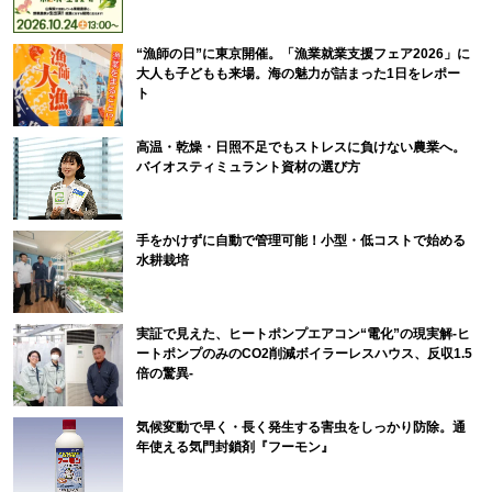
“漁師の日”に東京開催。「漁業就業支援フェア2026」に
大人も子どもも来場。海の魅力が詰まった1日をレポー
ト
高温・乾燥・日照不足でもストレスに負けない農業へ。
バイオスティミュラント資材の選び方
手をかけずに自動で管理可能！小型・低コストで始める
水耕栽培
実証で見えた、ヒートポンプエアコン“電化”の現実解-ヒ
ートポンプのみのCO2削減ボイラーレスハウス、反収1.5
倍の驚異-
気候変動で早く・長く発生する害虫をしっかり防除。通
年使える気門封鎖剤『フーモン』