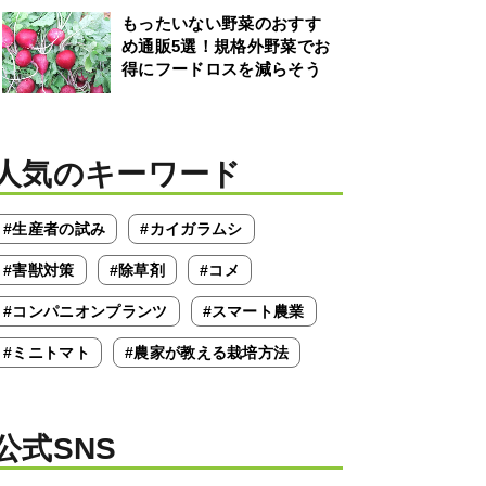
もったいない野菜のおすす
め通販5選！規格外野菜でお
得にフードロスを減らそう
人気のキーワード
#生産者の試み
#カイガラムシ
#害獣対策
#除草剤
#コメ
#コンパニオンプランツ
#スマート農業
#ミニトマト
#農家が教える栽培方法
公式SNS