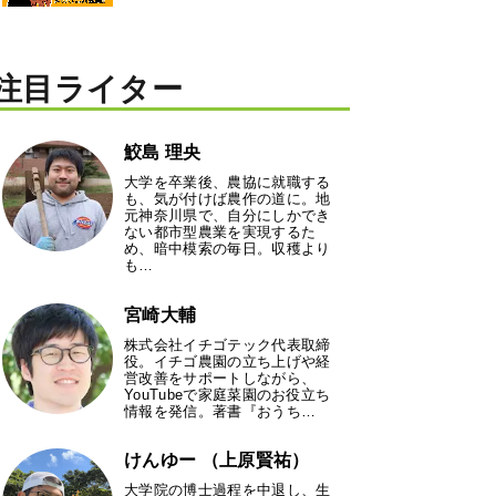
注目ライター
鮫島 理央
大学を卒業後、農協に就職する
も、気が付けば農作の道に。地
元神奈川県で、自分にしかでき
ない都市型農業を実現するた
め、暗中模索の毎日。収穫より
も…
宮崎大輔
株式会社イチゴテック代表取締
役。イチゴ農園の立ち上げや経
営改善をサポートしながら、
YouTubeで家庭菜園のお役立ち
情報を発信。著書『おうち…
けんゆー （上原賢祐）
大学院の博士過程を中退し、生