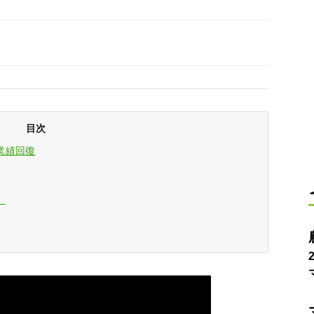
目次
業績回復
」