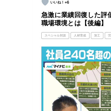
+6
急激に業績回復した評
職場環境とは【後編】
スペシャル対談
人材育成
加工