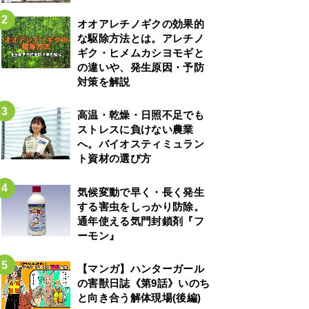
オオアレチノギクの効果的
な駆除方法とは。アレチノ
ギク・ヒメムカシヨモギと
の違いや、発生原因・予防
対策を解説
高温・乾燥・日照不足でも
ストレスに負けない農業
へ。バイオスティミュラン
ト資材の選び方
気候変動で早く・長く発生
する害虫をしっかり防除。
通年使える気門封鎖剤『フ
ーモン』
【マンガ】ハンターガール
の害獣日誌《第9話》いのち
と向き合う解体現場(後編)