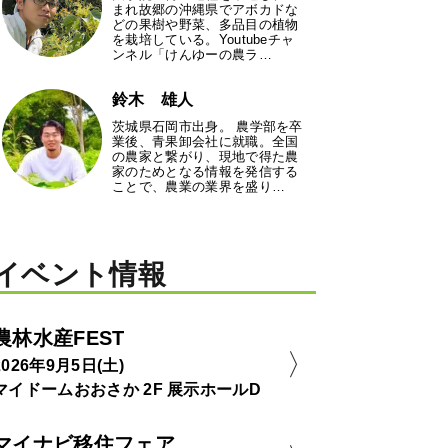
まれ故郷の沖縄県でアボカドな
どの果樹や野菜、多品目の植物
を栽培している。Youtubeチャ
ンネル「けんゆーの農ラ…
鈴木 雄人
茨城県石岡市出身。 農学部を卒
業後、青果卸会社に就職。全国
の農家と繋がり、現地で得た農
家のためとなる情報を発信する
ことで、農業の業界を盛り…
イベント情報
農林水産FEST
2026年9月5日(土)
マイドームおおさか 2F 展示ホールD
マイナビ移住フェア