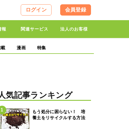
ログイン
会員登録
情報
関連サービス
法人のお客様
連載
漫画
特集
人気記事ランキング
もう処分に困らない！ 培
養土をリサイクルする方法