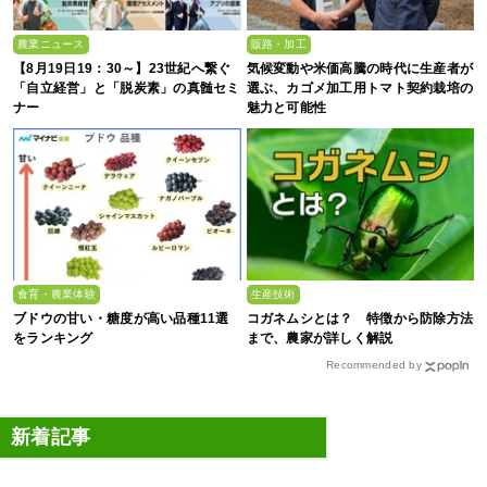
農業ニュース
販路・加工
【8月19日19：30～】23世紀へ繋ぐ
気候変動や米価高騰の時代に生産者が
「自立経営」と「脱炭素」の真髄セミ
選ぶ、カゴメ加工用トマト契約栽培の
ナー
魅力と可能性
食育・農業体験
生産技術
ブドウの甘い・糖度が高い品種11選
コガネムシとは？ 特徴から防除方法
をランキング
まで、農家が詳しく解説
Recommended by
新着記事