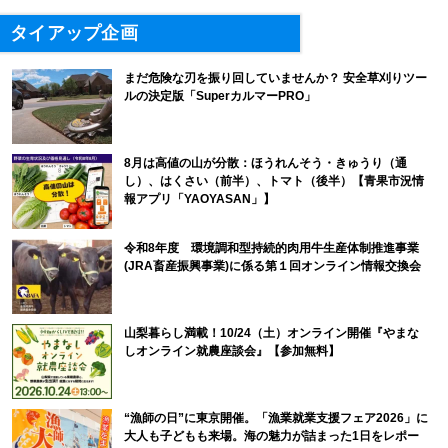
タイアップ企画
まだ危険な刃を振り回していませんか？ 安全草刈りツー
ルの決定版「SuperカルマーPRO」
8月は高値の山が分散：ほうれんそう・きゅうり（通
し）、はくさい（前半）、トマト（後半）【青果市況情
報アプリ「YAOYASAN」】
令和8年度 環境調和型持続的肉用牛生産体制推進事業
(JRA畜産振興事業)に係る第１回オンライン情報交換会
山梨暮らし満載！10/24（土）オンライン開催『やまな
しオンライン就農座談会』【参加無料】
“漁師の日”に東京開催。「漁業就業支援フェア2026」に
大人も子どもも来場。海の魅力が詰まった1日をレポー