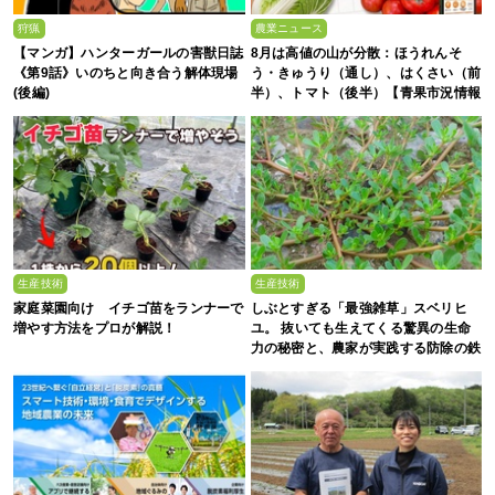
狩猟
農業ニュース
【マンガ】ハンターガールの害獣日誌
8月は高値の山が分散：ほうれんそ
《第9話》いのちと向き合う解体現場
う・きゅうり（通し）、はくさい（前
(後編)
半）、トマト（後半）【青果市況情報
アプリ「YAOYASAN」】
生産技術
生産技術
家庭菜園向け イチゴ苗をランナーで
しぶとすぎる「最強雑草」スベリヒ
増やす方法をプロが解説！
ユ。 抜いても生えてくる驚異の生命
力の秘密と、農家が実践する防除の鉄
則