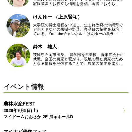
家庭菜園のお役立ち情報を発信。著書『おうち…
けんゆー （上原賢祐）
大学院の博士過程を中退し、生まれ故郷の沖縄県で
アボカドなどの果樹や野菜、多品目の植物を栽培し
ている。Youtubeチャンネル「けんゆーの農ラ…
鈴木 雄人
茨城県石岡市出身。 農学部を卒業後、青果卸会社に
就職。全国の農家と繋がり、現地で得た農家のため
となる情報を発信することで、農業の業界を盛り…
イベント情報
農林水産FEST
2026年9月5日(土)
マイドームおおさか 2F 展示ホールD
マイナビ移住フェア