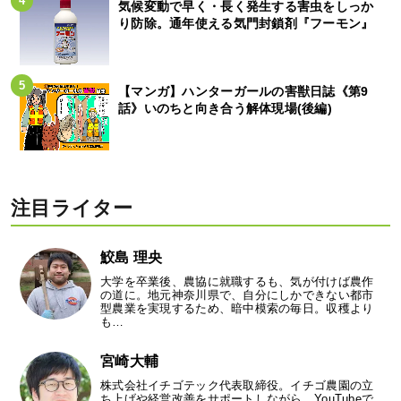
気候変動で早く・長く発生する害虫をしっか
り防除。通年使える気門封鎖剤『フーモン』
【マンガ】ハンターガールの害獣日誌《第9
話》いのちと向き合う解体現場(後編)
注目ライター
鮫島 理央
大学を卒業後、農協に就職するも、気が付けば農作
の道に。地元神奈川県で、自分にしかできない都市
型農業を実現するため、暗中模索の毎日。収穫より
も…
宮崎大輔
株式会社イチゴテック代表取締役。イチゴ農園の立
ち上げや経営改善をサポートしながら、YouTubeで