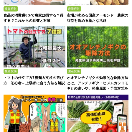
農業経営
農業経営
食品の消費税0％で農家は損する？得
市場が求める国産アーモンド 農家の
する？これからの影響と対策
収益を高める新たな活路
生産技術
生産技術
トマトの仕立て方7種類＆支柱の選び
オオアレチノギクの効果的な駆除方法
方 初心者～上級者に合う方法を解説
とは。アレチノギク・ヒメムカシヨモ
ギとの違いや、発生原因・予防対策を
解説