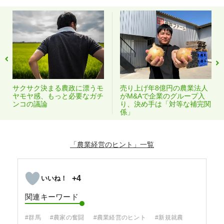
サクサク決まる農政に漂うモ
売り上げ年8億円の農業法人
ヤモヤ感、もっと必要なガチ
がM&Aで企業のグループ入
ンコの議論
り、決め手は「対等な補完関
係」
「農業経営のヒント」
+4
関連キーワード
#群馬
#農家の奮闘
#農業経営のヒント
#新規就農