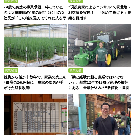
農業経営
農業経営
29歳で突然の事業承継、待っていた
“現役農家によるコンサル”で収量増・
のは大量離職の“魔の5年” 2代目の女
利益増を実現！ 「休めて稼げる」農
社長が「この地を選んでくれた人を守
業を目指す
る」と誓った日
農業経営
農業経営
就農から僅か十数年で、家業の売上を
「勘と経験に頼る農業ではいけな
4倍増の2億円超に！農家の次男が手
い」。創業12年で150ha管理の根幹
がけた経営改善
にある、金融仕込みの“数値化・書面
化”と省力化への貪欲さ