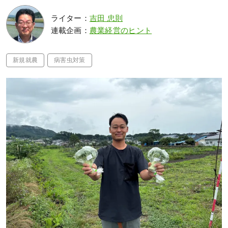
ライター：
吉田 忠則
連載企画：
農業経営のヒント
新規就農
病害虫対策