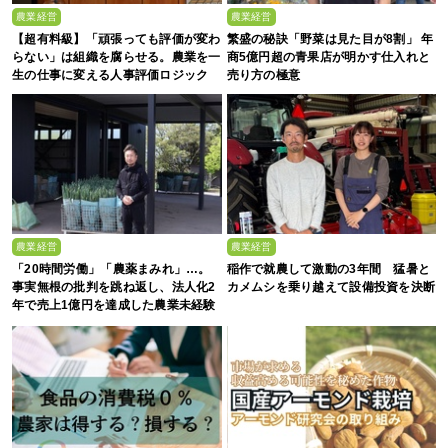
農業経営
農業経営
【超有料級】「頑張っても評価が変わ
繁盛の秘訣「野菜は見た目が8割」 年
らない」は組織を腐らせる。農業を一
商5億円超の青果店が明かす仕入れと
生の仕事に変える人事評価ロジック
売り方の極意
農業経営
農業経営
「20時間労働」「農薬まみれ」…。
稲作で就農して激動の3年間 猛暑と
事実無根の批判を跳ね返し、法人化2
カメムシを乗り越えて設備投資を決断
年で売上1億円を達成した農業未経験
の若者たち