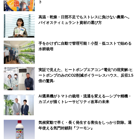
ト
高温・乾燥・日照不足でもストレスに負けない農業へ。
バイオスティミュラント資材の選び方
手をかけずに自動で管理可能！小型・低コストで始める
水耕栽培
実証で見えた、ヒートポンプエアコン“電化”の現実解-ヒ
ートポンプのみのCO2削減ボイラーレスハウス、反収1.5
倍の驚異-
AI選果機がトマトの栽培・流通を変える―シブヤ精機・
カゴメが描くトレーサビリティ改革の未来
気候変動で早く・長く発生する害虫をしっかり防除。通
年使える気門封鎖剤『フーモン』