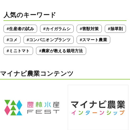
人気のキーワード
#生産者の試み
#カイガラムシ
#害獣対策
#除草剤
#コメ
#コンパニオンプランツ
#スマート農業
#ミニトマト
#農家が教える栽培方法
マイナビ農業コンテンツ