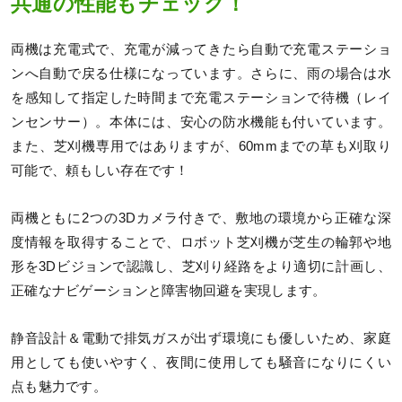
共通の性能もチェック！
両機は充電式で、充電が減ってきたら自動で充電ステーショ
ンへ自動で戻る仕様になっています。さらに、雨の場合は水
を感知して指定した時間まで充電ステーションで待機（レイ
ンセンサー）。本体には、安心の防水機能も付いています。
また、芝刈機専用ではありますが、60mmまでの草も刈取り
可能で、頼もしい存在です！
両機ともに2つの3Dカメラ付きで、敷地の環境から正確な深
度情報を取得することで、ロボット芝刈機が芝生の輪郭や地
形を3Dビジョンで認識し、芝刈り経路をより適切に計画し、
正確なナビゲーションと障害物回避を実現します。
静音設計＆電動で排気ガスが出ず環境にも優しいため、家庭
用としても使いやすく、夜間に使用しても騒音になりにくい
点も魅力です。