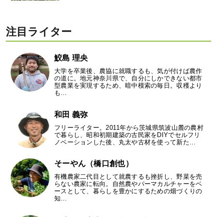
注目ライター
鮫島 理央
大学を卒業後、農協に就職するも、気が付けば農作
の道に。地元神奈川県で、自分にしかできない都市
型農業を実現するため、暗中模索の毎日。収穫より
も…
和田 義弥
フリーライター。2011年から茨城県筑波山麓の農村
で暮らし、昭和初期建築の古民家をDIYでセルフリ
ノベーションした後、丸太や古材を使って新た…
そーやん（橋口創也）
有機農家二代目として就農するも挫折し、野菜を売
らない農家に転向。自然農やパーマカルチャーをベ
ースとして、暮らしを豊かにするための畑づくりの
知…