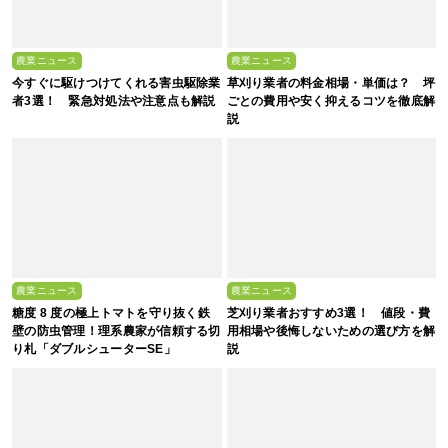
農業ニュース
農業ニュース
今すぐに駆けつけてくれる害虫駆除業
草刈り業者の料金相場・単価は？ 坪
者3選！ 緊急対処法や注意点も解説
ごとの費用や安く抑えるコツを徹底解
説
農業ニュース
農業ニュース
糖度 8 度の極上トマトを守り抜く鉄
芝刈り業者おすすめ3選！ 値段・費
壁の防虫管理！理系農家が信頼する切
用相場や後悔しないための選び方を解
り札「ダブルシューターSE」
説