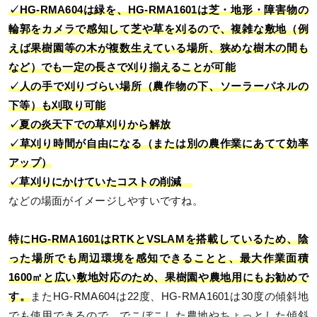
✓HG-RMA604は緑を、HG-RMA1601は芝・地形・障害物の
輪郭をカメラで感知して芝や草を刈るので、複雑な敷地（例
えば果樹園等の木が複数生えている場所、狭めな樹木の間も
など）でも一定の長さで刈り揃えることが可能
✓人の手で刈りづらい場所（農作物の下、ソーラーパネルの
下等）も刈取り可能
✓夏の炎天下での草刈りから解放
✓草刈り時間が自由になる（または別の農作業にあてて効率
アップ）
✓草刈りにかけていたコストの削減
などの場面がイメージしやすいですね。
特にHG-RMA1601はRTKとVSLAMを搭載しているため、陰
った場所でも周辺環境を感知できることと、最大作業面積
1600㎡と広い敷地対応のため、果樹園や農地用にもお勧めで
す。
またHG-RMA604は22度、HG-RMA1601は30度の傾斜地
でも使用できるので、でこぼこした農地やちょっとした傾斜