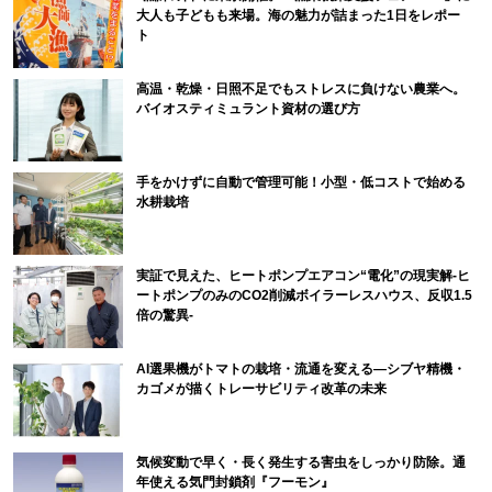
大人も子どもも来場。海の魅力が詰まった1日をレポー
ト
高温・乾燥・日照不足でもストレスに負けない農業へ。
バイオスティミュラント資材の選び方
手をかけずに自動で管理可能！小型・低コストで始める
水耕栽培
実証で見えた、ヒートポンプエアコン“電化”の現実解-ヒ
ートポンプのみのCO2削減ボイラーレスハウス、反収1.5
倍の驚異-
AI選果機がトマトの栽培・流通を変える―シブヤ精機・
カゴメが描くトレーサビリティ改革の未来
気候変動で早く・長く発生する害虫をしっかり防除。通
年使える気門封鎖剤『フーモン』