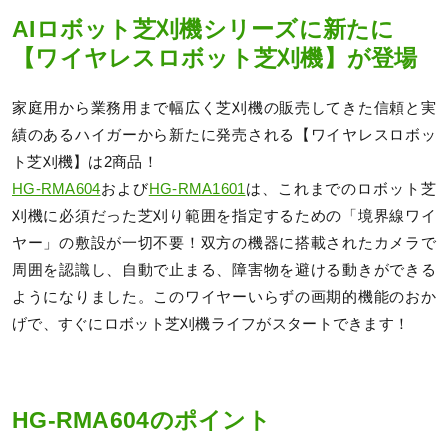
AIロボット芝刈機シリーズに新たに
【ワイヤレスロボット芝刈機】が登場
家庭用から業務用まで幅広く芝刈機の販売してきた信頼と実
績のあるハイガーから新たに発売される【ワイヤレスロボッ
ト芝刈機】は2商品！
HG-RMA604
および
HG-RMA1601
は、これまでのロボット芝
刈機に必須だった芝刈り範囲を指定するための「境界線ワイ
ヤー」の敷設が一切不要！双方の機器に搭載されたカメラで
周囲を認識し、自動で止まる、障害物を避ける動きができる
ようになりました。このワイヤーいらずの画期的機能のおか
げで、すぐにロボット芝刈機ライフがスタートできます！
HG-RMA604のポイント