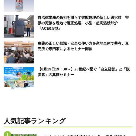
自治体業務の負担を減らす害獣処理の新しい選択肢 害
獣の死骸を現地で適正処理 小型・超高温焼却炉
『ACE0.5型』
農薬の正しい知識・安全な使い方を産地全体で共有。直
売所で専門家によるセミナー開催
【8月19日19：30～】23世紀へ繋ぐ「自立経営」と「脱
炭素」の真髄セミナー
人気記事ランキング