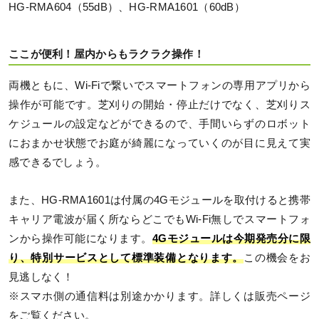
HG-RMA604（55dB）、HG-RMA1601（60dB）
ここが便利！屋内からもラクラク操作！
両機ともに、Wi-Fiで繋いでスマートフォンの専用アプリから
操作が可能です。芝刈りの開始・停止だけでなく、芝刈りス
ケジュールの設定などができるので、手間いらずのロボット
におまかせ状態でお庭が綺麗になっていくのが目に見えて実
感できるでしょう。
また、HG-RMA1601は付属の4Gモジュールを取付けると携帯
キャリア電波が届く所ならどこでもWi-Fi無しでスマートフォ
ンから操作可能になります。
4Gモジュールは今期発売分に限
り、特別サービスとして標準装備となります。
この機会をお
見逃しなく！
※スマホ側の通信料は別途かかります。詳しくは販売ページ
をご覧ください。