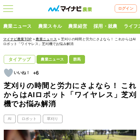
ログイン
農業ニュース
農業スキル
農業経営
採用・就農
ライフ
マイナビ農業TOP
>
農業ニュース
> 芝刈りの時間と労力にさよなら！ これからはAI
ロボット「ワイヤレス」芝刈機でお悩み解消
タイアップ
農業ニュース
群馬
+6
芝刈りの時間と労力にさよなら！ これ
からはAIロボット「ワイヤレス」芝刈
機でお悩み解消
AI
ロボット
草刈り