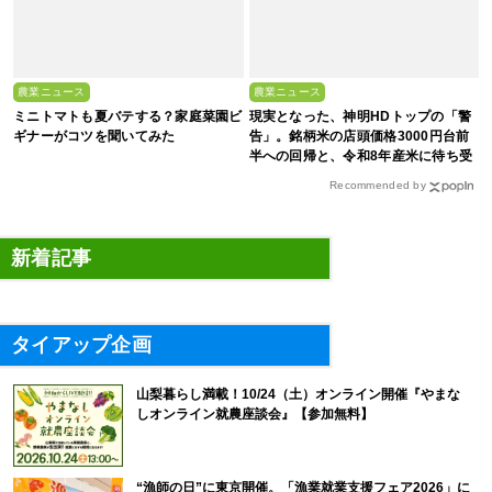
農業ニュース
農業ニュース
ミニトマトも夏バテする？家庭菜園ビ
現実となった、神明HDトップの「警
ギナーがコツを聞いてみた
告」。銘柄米の店頭価格3000円台前
半への回帰と、令和8年産米に待ち受
ける“大暴落”の可能性
Recommended by
新着記事
タイアップ企画
山梨暮らし満載！10/24（土）オンライン開催『やまな
しオンライン就農座談会』【参加無料】
“漁師の日”に東京開催。「漁業就業支援フェア2026」に