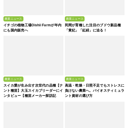
農業ニュース
農業ニュース
イチゴの植物工場Oishii Farmが年内
民間が育種した注目のブドウ新品種
にも国内販売へ
「黄妃」「紅緋」に迫る！
農業ニュース
農業ニュース
スイカ愛が生み出す次世代の品種【ナ
高温・乾燥・日照不足でもストレスに
ント種苗】大玉スイカブリーダーにイ
負けない農業へ。バイオスティミュラ
ンタビュー【種苗メーカー探訪記
ント資材の選び方
Vol.4】