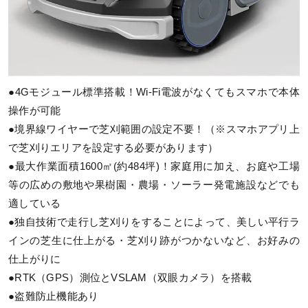
●4Gモジュール標準搭載！Wi-Fi電波がなくてもスマホで本体
操作が可能
●境界線ワイヤーで芝刈範囲の設定不要！（※スマホアプリ上
で芝刈りエリアを設定する必要があります）
●最大作業面積1600㎡(約484坪)！家庭用に加え、お庭や工場
等の広めの敷地や果樹園・農場・ソーラー発電施設などでも
適している
●独自技術で走行し芝刈りをすることによって、美しい平行ラ
インの芝生に仕上がる・芝刈り跡がつかないなど、お好みの
仕上がりに
●RTK（GPS）測位とVSLAM（双眼カメラ）を搭載
●盗難防止機能あり