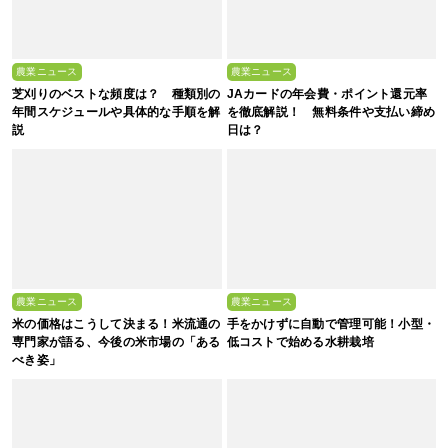
農業ニュース
農業ニュース
芝刈りのベストな頻度は？ 種類別の
JAカードの年会費・ポイント還元率
年間スケジュールや具体的な手順を解
を徹底解説！ 無料条件や支払い締め
説
日は？
農業ニュース
農業ニュース
米の価格はこうして決まる！米流通の
手をかけずに自動で管理可能！小型・
専門家が語る、今後の米市場の「ある
低コストで始める水耕栽培
べき姿」