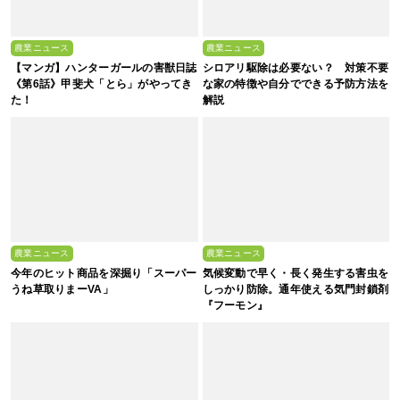
農業ニュース
農業ニュース
【マンガ】ハンターガールの害獣日誌
シロアリ駆除は必要ない？ 対策不要
《第6話》甲斐犬「とら」がやってき
な家の特徴や自分でできる予防方法を
た！
解説
農業ニュース
農業ニュース
今年のヒット商品を深掘り「スーパー
気候変動で早く・長く発生する害虫を
うね草取りまーVA」
しっかり防除。通年使える気門封鎖剤
『フーモン』