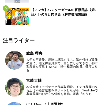
【マンガ】ハンターガールの害獣日誌《第9
話》いのちと向き合う解体現場(後編)
注目ライター
鮫島 理央
大学を卒業後、農協に就職するも、気が付けば農作
の道に。地元神奈川県で、自分にしかできない都市
型農業を実現するため、暗中模索の毎日。収穫より
も…
宮崎大輔
株式会社イチゴテック代表取締役。イチゴ農園の立
ち上げや経営改善をサポートしながら、YouTubeで
家庭菜園のお役立ち情報を発信。著書『おうち…
けんゆー （上原賢祐）