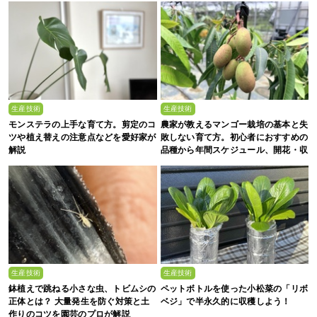
生産技術
生産技術
モンステラの上手な育て方。剪定のコ
農家が教えるマンゴー栽培の基本と失
ツや植え替えの注意点などを愛好家が
敗しない育て方。初心者におすすめの
解説
品種から年間スケジュール、開花・収
穫のコツまで徹底解説
生産技術
生産技術
鉢植えで跳ねる小さな虫、トビムシの
ペットボトルを使った小松菜の「リボ
正体とは？ 大量発生を防ぐ対策と土
ベジ」で半永久的に収穫しよう！
作りのコツを園芸のプロが解説