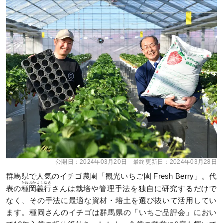
公開日：
2024年03月20日
最終更新日：
2024年03月28日
群馬県で人気のイチゴ農園「観光いちご園 Fresh Berry」。代
たねおかよしゆき
表の
種岡義行
さんは栽培や管理手法を独自に研究するだけで
なく、その手法に最適な資材・培土を選び抜いて活用してい
ます。種岡さんのイチゴは群馬県の「いちご品評会」におい