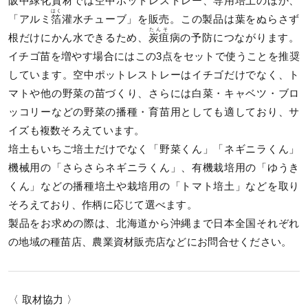
阪中緑化資材では空中ポットレストレー、専用培土のほか、
はく
「アルミ
箔
灌水チューブ」を販売。この製品は葉をぬらさず
たんそ
根だけにかん水できるため、
炭疽
病の予防につながります。
イチゴ苗を増やす場合にはこの3点をセットで使うことを推奨
しています。空中ポットレストレーはイチゴだけでなく、ト
マトや他の野菜の苗づくり、さらには白菜・キャベツ・ブロ
ッコリーなどの野菜の播種・育苗用としても適しており、サ
イズも複数そろえています。
培土もいちご培土だけでなく「野菜くん」「ネギニラくん」
機械用の「さらさらネギニラくん」、有機栽培用の「ゆうき
くん」などの播種培土や栽培用の「トマト培土」などを取り
そろえており、作柄に応じて選べます。
製品をお求めの際は、北海道から沖縄まで日本全国それぞれ
の地域の種苗店、農業資材販売店などにお問合せください。
〈 取材協力 〉