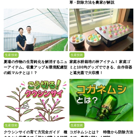
草・防除方法を農家が解説
生産技術
生産技術
夏場の作物の生育鈍化を解消するニュ
家庭水耕栽培の神アイテム！ 家庭ゴ
ーアイテム。収量アップ＆環境配慮型
ミと100均グッズでできる、自作容器
の紙マルチとは！？
と遮光蓋で大収穫！
生産技術
生産技術
クウシンサイの育て方完全ガイド 種
コガネムシとは？ 特徴から防除方法