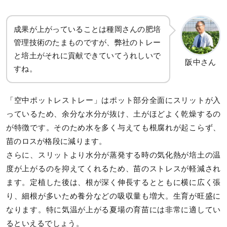
成果が上がっていることは種岡さんの肥培
管理技術のたまものですが、弊社のトレー
と培土がそれに貢献できていてうれしいで
阪中さん
すね。
「空中ポットレストレー」はポット部分全面にスリットが入
っているため、余分な水分が抜け、土がほどよく乾燥するの
が特徴です。そのため水を多く与えても根腐れが起こらず、
苗のロスが格段に減ります。
さらに、スリットより水分が蒸発する時の気化熱が培土の温
度が上がるのを抑えてくれるため、苗のストレスが軽減され
ます。定植した後は、根が深く伸長するとともに横に広く張
り、細根が多いため養分などの吸収量も増大。生育が旺盛に
なります。特に気温が上がる夏場の育苗には非常に適してい
るといえるでしょう。