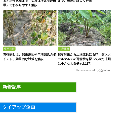
まきから収穫まで「切れば増える好循
まで、農家が詳しく解説
環」でわかりやすく解説
生産技術
生産技術
青枯病とは。発生原因や早期発見のポ
雑草対策から土壌改良にも!? ダンボ
イント、効果的な対策を解説
ールマルチの可能性を探ってみた【畑
は小さな大自然vol.117】
Recommended by
新着記事
タイアップ企画