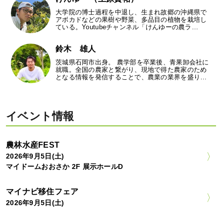
大学院の博士過程を中退し、生まれ故郷の沖縄県で
アボカドなどの果樹や野菜、多品目の植物を栽培し
ている。Youtubeチャンネル「けんゆーの農ラ…
鈴木 雄人
茨城県石岡市出身。 農学部を卒業後、青果卸会社に
就職。全国の農家と繋がり、現地で得た農家のため
となる情報を発信することで、農業の業界を盛り…
イベント情報
農林水産FEST
2026年9月5日(土)
マイドームおおさか 2F 展示ホールD
マイナビ移住フェア
2026年9月5日(土)