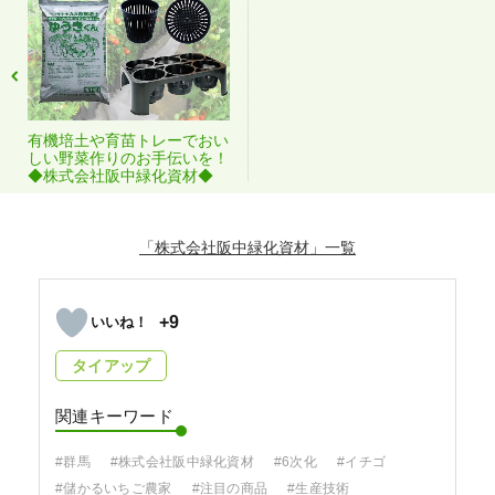
有機培土や育苗トレーでおい
しい野菜作りのお手伝いを！
◆株式会社阪中緑化資材◆
「株式会社阪中緑化資材」
+9
タイアップ
関連キーワード
#群馬
#株式会社阪中緑化資材
#6次化
#イチゴ
#儲かるいちご農家
#注目の商品
#生産技術