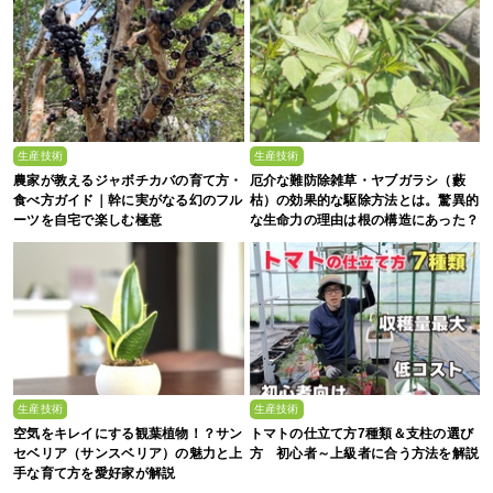
生産技術
生産技術
農家が教えるジャボチカバの育て方・
厄介な難防除雑草・ヤブガラシ（藪
食べ方ガイド｜幹に実がなる幻のフル
枯）の効果的な駆除方法とは。驚異的
ーツを自宅で楽しむ極意
な生命力の理由は根の構造にあった？
生産技術
生産技術
空気をキレイにする観葉植物！？サン
トマトの仕立て方7種類＆支柱の選び
セベリア（サンスベリア）の魅力と上
方 初心者～上級者に合う方法を解説
手な育て方を愛好家が解説