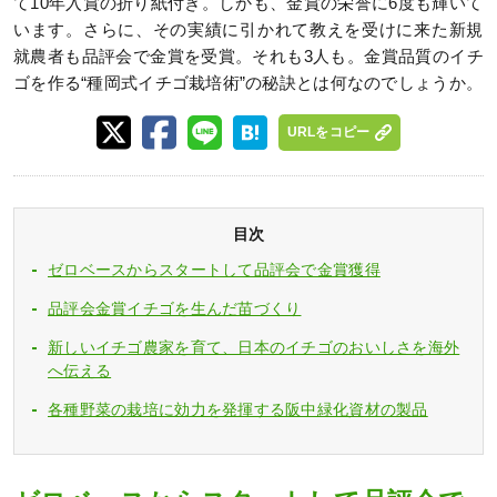
て10年入賞の折り紙付き。しかも、金賞の栄誉に6度も輝いて
います。さらに、その実績に引かれて教えを受けに来た新規
就農者も品評会で金賞を受賞。それも3人も。金賞品質のイチ
ゴを作る“種岡式イチゴ栽培術”の秘訣とは何なのでしょうか。
URLをコピー
目次
ゼロベースからスタートして品評会で金賞獲得
品評会金賞イチゴを生んだ苗づくり
新しいイチゴ農家を育て、日本のイチゴのおいしさを海外
へ伝える
各種野菜の栽培に効力を発揮する阪中緑化資材の製品