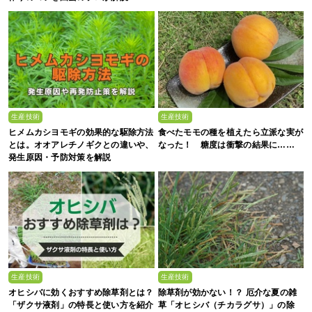
生産技術
生産技術
ヒメムカシヨモギの効果的な駆除方法
食べたモモの種を植えたら立派な実が
とは。オオアレチノギクとの違いや、
なった！ 糖度は衝撃の結果に……
発生原因・予防対策を解説
生産技術
生産技術
オヒシバに効くおすすめ除草剤とは？
除草剤が効かない！？ 厄介な夏の雑
「ザクサ液剤」の特長と使い方を紹介
草「オヒシバ（チカラグサ）」の除