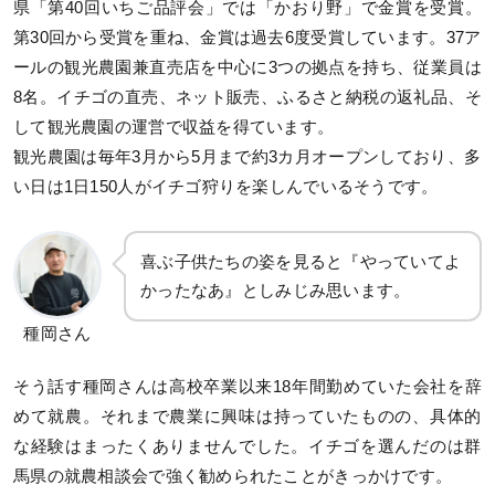
県「第40回いちご品評会」では「かおり野」で金賞を受賞。
第30回から受賞を重ね、金賞は過去6度受賞しています。37ア
ールの観光農園兼直売店を中心に3つの拠点を持ち、従業員は
8名。イチゴの直売、ネット販売、ふるさと納税の返礼品、そ
して観光農園の運営で収益を得ています。
観光農園は毎年3月から5月まで約3カ月オープンしており、多
い日は1日150人がイチゴ狩りを楽しんでいるそうです。
喜ぶ子供たちの姿を見ると『やっていてよ
かったなあ』としみじみ思います。
種岡さん
そう話す種岡さんは高校卒業以来18年間勤めていた会社を辞
めて就農。それまで農業に興味は持っていたものの、具体的
な経験はまったくありませんでした。イチゴを選んだのは群
馬県の就農相談会で強く勧められたことがきっかけです。