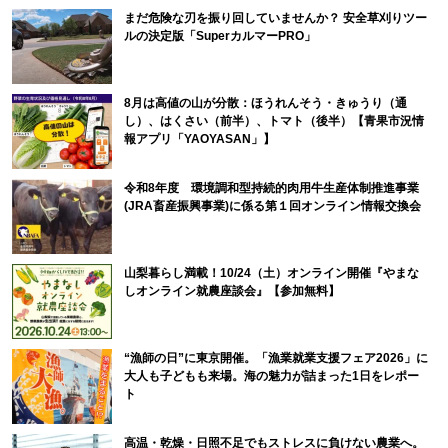
まだ危険な刃を振り回していませんか？ 安全草刈りツー
ルの決定版「SuperカルマーPRO」
8月は高値の山が分散：ほうれんそう・きゅうり（通
し）、はくさい（前半）、トマト（後半）【青果市況情
報アプリ「YAOYASAN」】
令和8年度 環境調和型持続的肉用牛生産体制推進事業
(JRA畜産振興事業)に係る第１回オンライン情報交換会
山梨暮らし満載！10/24（土）オンライン開催『やまな
しオンライン就農座談会』【参加無料】
“漁師の日”に東京開催。「漁業就業支援フェア2026」に
大人も子どもも来場。海の魅力が詰まった1日をレポー
ト
高温・乾燥・日照不足でもストレスに負けない農業へ。