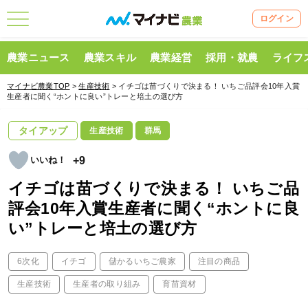
ログイン
農業ニュース
農業スキル
農業経営
採用・就農
ライフ
マイナビ農業TOP
>
生産技術
> イチゴは苗づくりで決まる！ いちご品評会10年入賞
生産者に聞く“ホントに良い”トレーと培土の選び方
タイアップ
生産技術
群馬
+9
イチゴは苗づくりで決まる！ いちご品
評会10年入賞生産者に聞く“ホントに良
い”トレーと培土の選び方
6次化
イチゴ
儲かるいちご農家
注目の商品
生産技術
生産者の取り組み
育苗資材