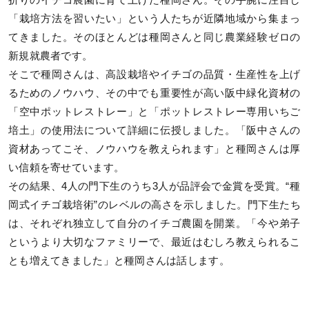
折りのイチゴ農園に育て上げた種岡さん。その手腕に注目し
「栽培方法を習いたい」という人たちが近隣地域から集まっ
てきました。そのほとんどは種岡さんと同じ農業経験ゼロの
新規就農者です。
そこで種岡さんは、高設栽培やイチゴの品質・生産性を上げ
るためのノウハウ、その中でも重要性が高い阪中緑化資材の
「空中ポットレストレー」と「ポットレストレー専用いちご
培土」の使用法について詳細に伝授しました。「阪中さんの
資材あってこそ、ノウハウを教えられます」と種岡さんは厚
い信頼を寄せています。
その結果、4人の門下生のうち3人が品評会で金賞を受賞。“種
岡式イチゴ栽培術”のレベルの高さを示しました。門下生たち
は、それぞれ独立して自分のイチゴ農園を開業。「今や弟子
というより大切なファミリーで、最近はむしろ教えられるこ
とも増えてきました」と種岡さんは話します。