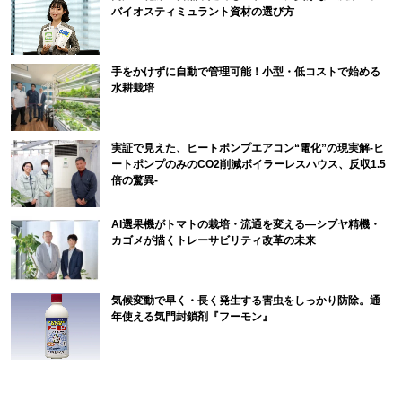
バイオスティミュラント資材の選び方
手をかけずに自動で管理可能！小型・低コストで始める
水耕栽培
実証で見えた、ヒートポンプエアコン“電化”の現実解-ヒ
ートポンプのみのCO2削減ボイラーレスハウス、反収1.5
倍の驚異-
AI選果機がトマトの栽培・流通を変える―シブヤ精機・
カゴメが描くトレーサビリティ改革の未来
気候変動で早く・長く発生する害虫をしっかり防除。通
年使える気門封鎖剤『フーモン』