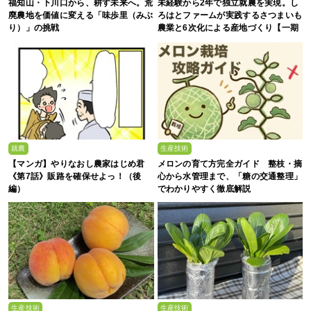
福知山・下川口から、耕す未来へ。荒
未経験から2年で独立就農を実現。し
廃農地を価値に変える「味歩里（みぶ
ろはとファームが実践するさつまいも
り）」の挑戦
農業と6次化による産地づくり【一期
生募集】
就農
生産技術
【マンガ】やりなおし農家はじめ君
メロンの育て方完全ガイド 整枝・摘
《第7話》販路を確保せよっ！（後
心から水管理まで、「糖の交通整理」
編）
でわかりやすく徹底解説
生産技術
生産技術