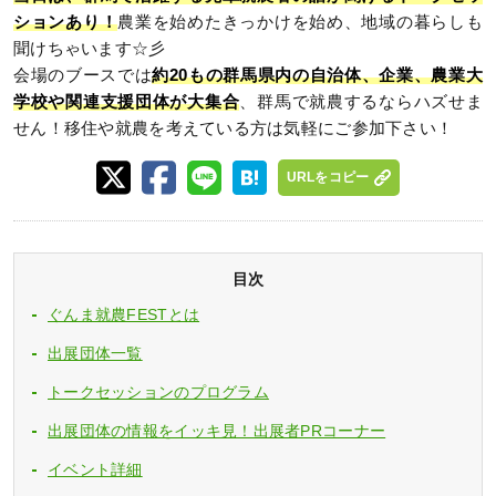
ションあり！
農業を始めたきっかけを始め、地域の暮らしも
聞けちゃいます☆彡
会場のブースでは
約20もの群馬県内の自治体、企業、農業大
学校や関連支援団体が大集合
、群馬で就農するならハズせま
せん！移住や就農を考えている方は気軽にご参加下さい！
URLをコピー
目次
ぐんま就農FESTとは
出展団体一覧
トークセッションのプログラム
出展団体の情報をイッキ見！出展者PRコーナー
イベント詳細