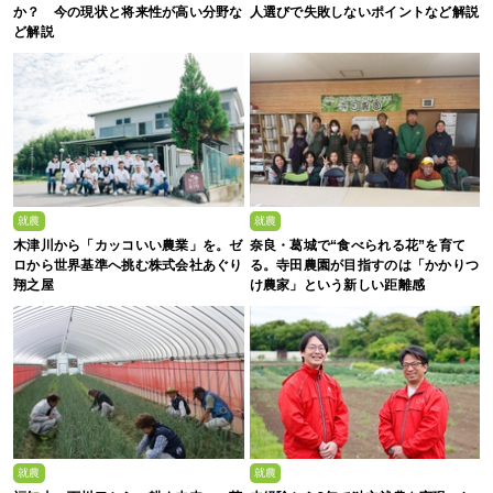
か？ 今の現状と将来性が高い分野な
人選びで失敗しないポイントなど解説
ど解説
就農
就農
木津川から「カッコいい農業」を。ゼ
奈良・葛城で“食べられる花”を育て
ロから世界基準へ挑む株式会社あぐり
る。寺田農園が目指すのは「かかりつ
翔之屋
け農家」という新しい距離感
就農
就農