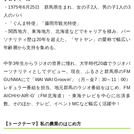
・1975年6月25日 群馬県生まれ、女の子2人、男の子1人の3
人のパパ
・「ぐんま特使」「藤岡市観光特使」
・関西地方、東海地方、北海道などでキャリアを積み、パー
ソナリティ歴は20年を超えた。「サトヤン」の愛称で幅広い
年齢層から支持を集める。
中学3年生からラジオの世界に憧れ、大学時代20歳でラジオパ
ーソナリティとしてデビュー。現在、ふるさと群馬県のFM
GUNMAにて「WAI WAI Groovin’」（月～金7：30～11：00）
レギュラー番組を担当。地元群馬のラジオ番組をはじめ、FM
AICHIやAIR-G’（FM北海道）・東海テレビを中心に出演多
数。そのほか、テレビ、イベントMCなど幅広く活躍中！
【トークテーマ】私の農業のはじめ方