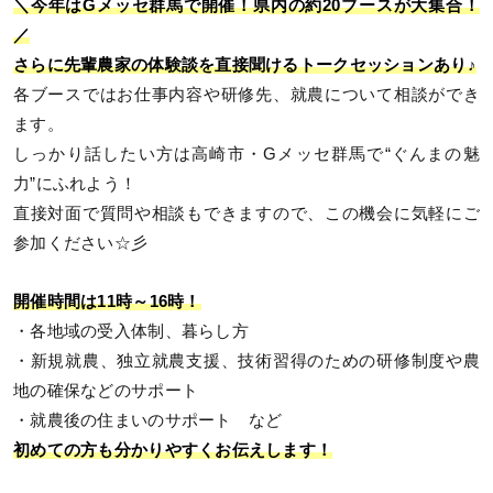
＼今年はGメッセ群馬で開催！県内の約20ブースが大集合！
／
さらに先輩農家の体験談を直接聞けるトークセッションあり♪
各ブースではお仕事内容や研修先、就農について相談ができ
ます。
しっかり話したい方は高崎市・Gメッセ群馬で“ぐんまの魅
力”にふれよう！
直接対面で質問や相談もできますので、この機会に気軽にご
参加ください☆彡
開催時間は11時～16時！
・各地域の受入体制、暮らし方
・新規就農、独立就農支援、技術習得のための研修制度や農
地の確保などのサポート
・就農後の住まいのサポート など
初めての方も分かりやすくお伝えします！