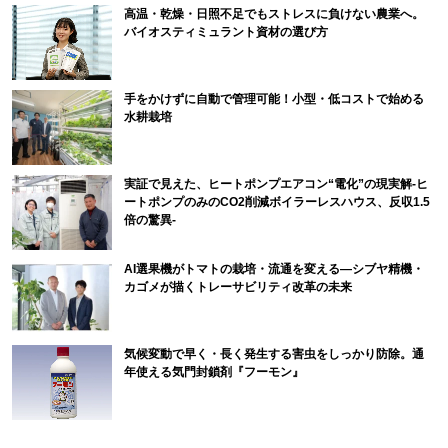
高温・乾燥・日照不足でもストレスに負けない農業へ。
バイオスティミュラント資材の選び方
手をかけずに自動で管理可能！小型・低コストで始める
水耕栽培
実証で見えた、ヒートポンプエアコン“電化”の現実解-ヒ
ートポンプのみのCO2削減ボイラーレスハウス、反収1.5
倍の驚異-
AI選果機がトマトの栽培・流通を変える―シブヤ精機・
カゴメが描くトレーサビリティ改革の未来
気候変動で早く・長く発生する害虫をしっかり防除。通
年使える気門封鎖剤『フーモン』