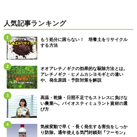
人気記事ランキング
もう処分に困らない！ 培養土をリサイクル
する方法
オオアレチノギクの効果的な駆除方法とは。
アレチノギク・ヒメムカシヨモギとの違い
や、発生原因・予防対策を解説
高温・乾燥・日照不足でもストレスに負けな
い農業へ。バイオスティミュラント資材の選
び方
気候変動で早く・長く発生する害虫をしっか
り防除。通年使える気門封鎖剤『フーモン』