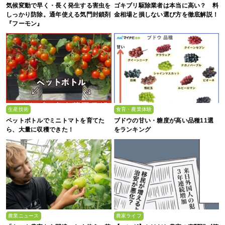
気候変動で早く・長く発生する害虫を
ゴキブリ駆除業者は本当に高い？ 料
しっかり防除。通年使える気門封鎖剤
金相場と損しない選び方を徹底解説！
『フーモン』
生産技術
食育・農業体験
ペットボトルでミニトマトを育てた
ブドウの甘い・糖度が高い品種11選
ら、大量に収穫できた！
をランキング
農業ニュース
農家ライフ