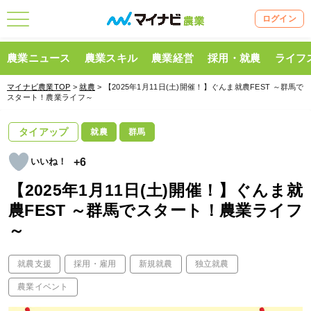
ログイン
農業ニュース
農業スキル
農業経営
採用・就農
ライフ
マイナビ農業TOP
>
就農
> 【2025年1月11日(土)開催！】ぐんま就農FEST ～群馬で
スタート！農業ライフ～
タイアップ
就農
群馬
+6
【2025年1月11日(土)開催！】ぐんま就
農FEST ～群馬でスタート！農業ライフ
～
就農支援
採用・雇用
新規就農
独立就農
農業イベント