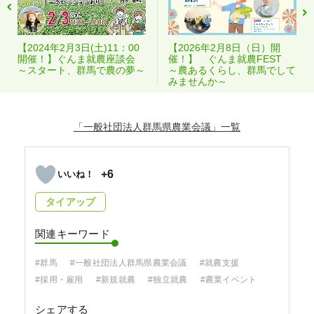
【2024年2月3日(土)11：00
【2026年2月8日（日）開
開催！】ぐんま就農座談会
催！】 ぐんま就農FEST
～スタート、群馬で農の夢～
～農あるくらし、群馬でして
みませんか～
「一般社団法人群馬県農業会議」
+6
タイアップ
関連キーワード
#群馬
#一般社団法人群馬県農業会議
#就農支援
#採用・雇用
#新規就農
#独立就農
#農業イベント
シェアする