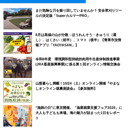
まだ危険な刃を振り回していませんか？ 安全草刈りツー
ルの決定版「SuperカルマーPRO」
8月は高値の山が分散：ほうれんそう・きゅうり（通
し）、はくさい（前半）、トマト（後半）【青果市況情
報アプリ「YAOYASAN」】
令和8年度 環境調和型持続的肉用牛生産体制推進事業
(JRA畜産振興事業)に係る第１回オンライン情報交換会
山梨暮らし満載！10/24（土）オンライン開催『やまな
しオンライン就農座談会』【参加無料】
“漁師の日”に東京開催。「漁業就業支援フェア2026」に
大人も子どもも来場。海の魅力が詰まった1日をレポー
ト