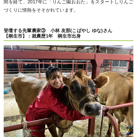
間を経て、2017年に「りんご園おおた」をスタートしりんご
づくりに情熱をそそがれています。
登壇する先輩農家③ 小林 友那(こばやし ゆな)さん
【桐生市】：就農歴1年 桐生市出身