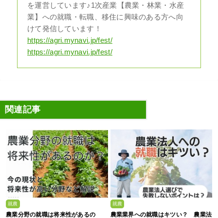
を運営しています♪1次産業【農業・林業・水産
業】への就職・転職、移住に興味のある方へ向
けて発信しています！
https://agri.mynavi.jp/fest/
https://agri.mynavi.jp/fest/
関連記事
就農
就農
農業分野の就職は将来性があるの
農業業界への就職はキツい？ 農業法