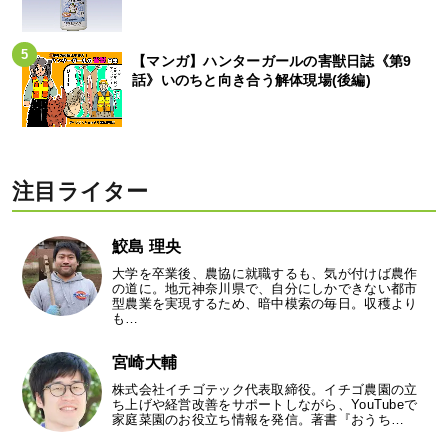
【マンガ】ハンターガールの害獣日誌《第9
話》いのちと向き合う解体現場(後編)
注目ライター
鮫島 理央
大学を卒業後、農協に就職するも、気が付けば農作
の道に。地元神奈川県で、自分にしかできない都市
型農業を実現するため、暗中模索の毎日。収穫より
も…
宮崎大輔
株式会社イチゴテック代表取締役。イチゴ農園の立
ち上げや経営改善をサポートしながら、YouTubeで
家庭菜園のお役立ち情報を発信。著書『おうち…