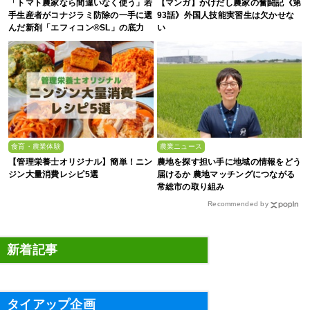
「トマト農家なら間違いなく使う」若
【マンガ】かけだし農家の奮闘記《第
手生産者がコナジラミ防除の一手に選
93話》外国人技能実習生は欠かせな
んだ新剤「エフィコン®SL」の底力
い
食育・農業体験
農業ニュース
【管理栄養士オリジナル】簡単！ニン
農地を探す担い手に地域の情報をどう
ジン大量消費レシピ5選
届けるか 農地マッチングにつながる
常総市の取り組み
Recommended by
新着記事
タイアップ企画