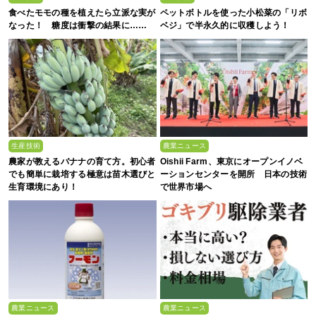
食べたモモの種を植えたら立派な実が
ペットボトルを使った小松菜の「リボ
なった！ 糖度は衝撃の結果に……
ベジ」で半永久的に収穫しよう！
生産技術
農業ニュース
農家が教えるバナナの育て方。初心者
Oishii Farm、東京にオープンイノベ
でも簡単に栽培する極意は苗木選びと
ーションセンターを開所 日本の技術
生育環境にあり！
で世界市場へ
農業ニュース
農業ニュース