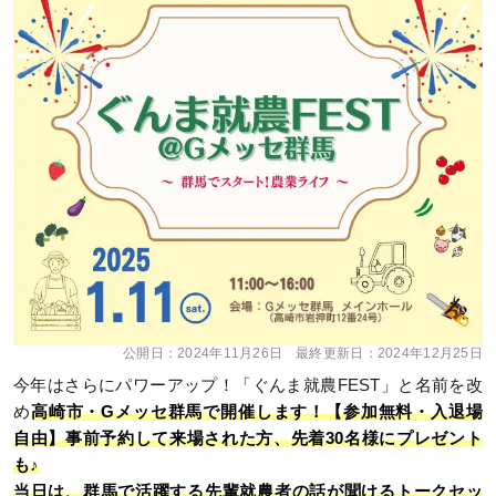
公開日：
2024年11月26日
最終更新日：
2024年12月25日
今年はさらにパワーアップ！「ぐんま就農FEST」と名前を改
め
高崎市・Gメッセ群馬で開催します！【参加無料・入退場
自由】事前予約して来場された方、先着30名様にプレゼント
も♪
当日は、群馬で活躍する先輩就農者の話が聞けるトークセッ