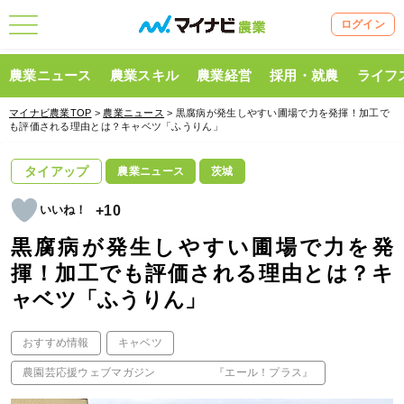
ログイン
農業ニュース
農業スキル
農業経営
採用・就農
ライフ
マイナビ農業TOP
>
農業ニュース
> 黒腐病が発生しやすい圃場で力を発揮！加工で
も評価される理由とは？キャベツ「ふうりん」
タイアップ
農業ニュース
茨城
+10
黒腐病が発生しやすい圃場で力を発
揮！加工でも評価される理由とは？キ
ャベツ「ふうりん」
おすすめ情報
キャベツ
農園芸応援ウェブマガジン 『エール！プラス』