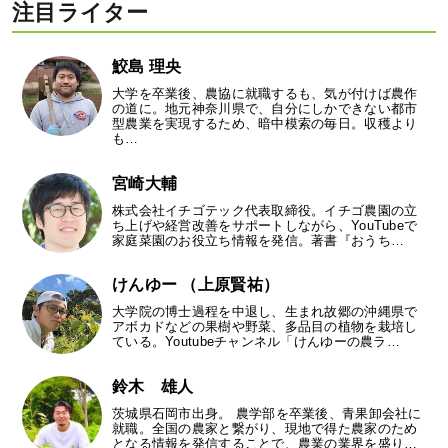
注目ライター
鮫島 理央
大学を卒業後、農協に就職するも、気が付けば農作
の道に。地元神奈川県で、自分にしかできない都市
型農業を実現するため、暗中模索の毎日。収穫より
も…
宮崎大輔
株式会社イチゴテック代表取締役。イチゴ農園の立
ち上げや経営改善をサポートしながら、YouTubeで
家庭菜園のお役立ち情報を発信。著書『おうち…
けんゆー （上原賢祐）
大学院の博士過程を中退し、生まれ故郷の沖縄県で
アボカドなどの果樹や野菜、多品目の植物を栽培し
ている。Youtubeチャンネル「けんゆーの農ラ…
鈴木 雄人
茨城県石岡市出身。 農学部を卒業後、青果卸会社に
就職。全国の農家と繋がり、現地で得た農家のため
となる情報を発信することで、農業の業界を盛り…