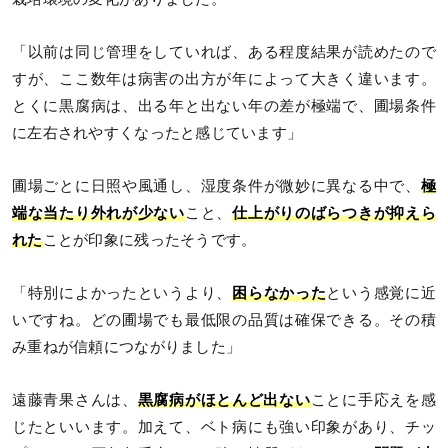
「以前は同じ管理をしていれば、ある程度結果が読めたので
すが、ここ数年は病害の出方が年によって大きく違います。
とくに黒腐病は、出る年と出ない年の差が極端で、圃場条件
に左右されやすくなったと感じています」
圃場ごとに日照や風通し、湿度条件が微妙に異なる中で、
極
端な当たり外れが少ない
こと、
仕上がりのばらつきが抑えら
れた
ことが印象に残ったそうです。
「特別によかったというより、
困らなかった
という感覚に近
いですね。どの圃場でも最低限の品質は確保できる。その積
み重ねが信頼につながりました」
遠藤青果さんは、
黒腐病がほとんど出ない
ことに手応えを感
じたといいます。加えて、ベト病にも強い印象があり、チッ