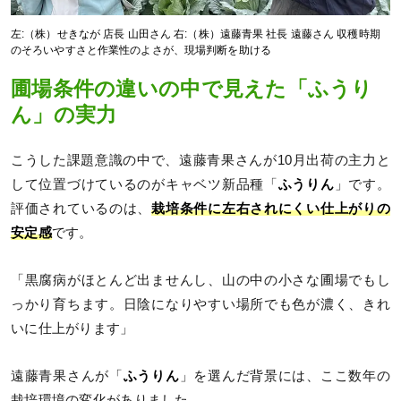
左:（株）せきなが 店長 山田さん 右:（株）遠藤青果 社長 遠藤さん 収穫時期
のそろいやすさと作業性のよさが、現場判断を助ける
圃場条件の違いの中で見えた「ふうり
ん」の実力
こうした課題意識の中で、遠藤青果さんが10月出荷の主力と
して位置づけているのがキャベツ新品種「
ふうりん
」です。
評価されているのは、
栽培条件に左右されにくい仕上がりの
安定感
です。
「黒腐病がほとんど出ませんし、山の中の小さな圃場でもし
っかり育ちます。日陰になりやすい場所でも色が濃く、きれ
いに仕上がります」
遠藤青果さんが「
ふうりん
」を選んだ背景には、ここ数年の
栽培環境の変化がありました。