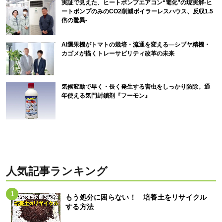
実証で見えた、ヒートポンプエアコン“電化”の現実解-ヒ
ートポンプのみのCO2削減ボイラーレスハウス、反収1.5
倍の驚異-
AI選果機がトマトの栽培・流通を変える―シブヤ精機・
カゴメが描くトレーサビリティ改革の未来
気候変動で早く・長く発生する害虫をしっかり防除。通
年使える気門封鎖剤『フーモン』
人気記事ランキング
もう処分に困らない！ 培養土をリサイクル
する方法