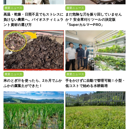
農業ニュース
農業ニュース
高温・乾燥・日照不足でもストレスに
まだ危険な刃を振り回していません
負けない農業へ。バイオスティミュラ
か？ 安全草刈りツールの決定版
ント資材の選び方
「SuperカルマーPRO」
農業ニュース
農業ニュース
米のとぎ汁を使ったら、2カ月でふか
手をかけずに自動で管理可能！小型・
ふかの腐葉土ができた！
低コストで始める水耕栽培