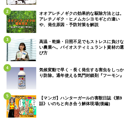
オオアレチノギクの効果的な駆除方法とは。
アレチノギク・ヒメムカシヨモギとの違い
や、発生原因・予防対策を解説
高温・乾燥・日照不足でもストレスに負けな
い農業へ。バイオスティミュラント資材の選
び方
気候変動で早く・長く発生する害虫をしっか
り防除。通年使える気門封鎖剤『フーモン』
【マンガ】ハンターガールの害獣日誌《第9
話》いのちと向き合う解体現場(後編)