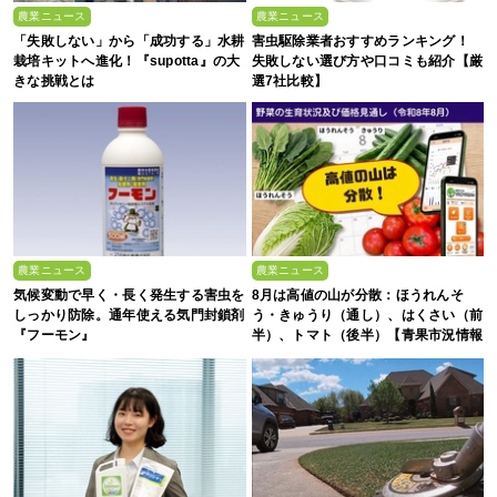
農業ニュース
農業ニュース
「失敗しない」から「成功する」水耕
害虫駆除業者おすすめランキング！
栽培キットへ進化！『supotta』の大
失敗しない選び方や口コミも紹介【厳
きな挑戦とは
選7社比較】
農業ニュース
農業ニュース
気候変動で早く・長く発生する害虫を
8月は高値の山が分散：ほうれんそ
しっかり防除。通年使える気門封鎖剤
う・きゅうり（通し）、はくさい（前
『フーモン』
半）、トマト（後半）【青果市況情報
アプリ「YAOYASAN」】