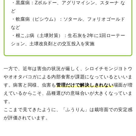
・黒腐病：Zボルドー、アグリマイシン、スターナ な
ど
・軟腐病（ピシウム）：ソタール、フォリオゴールド
など
・根こぶ病（土壌対策）：生石灰を2年に1回ローテー
ション、土壌改良剤との交互投入を実施
一方で、近年は害虫の状況が厳しく、シロイチモンジヨトウ
やオオタバコガによる内部食害が課題になっているといいま
す。病害と同様、虫害も
管理だけで解決しきれない
場面が増
えているからこそ、品種選びの意味合いが大きくなっていま
す。
ここまで見てきたように、「ふうりん」は栽培面での安定感
が評価されています。