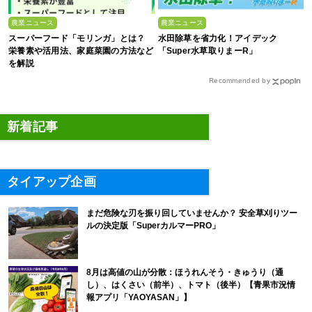
農業ニュース
農業ニュース
スーパーフード「モリンガ」とは？
水田除草を省力化！アイデック
栄養素や活用法、家庭菜園の方法など
「Super水草取りまーR」
を解説
Recommended by
新着記事
タイアップ企画
まだ危険な刃を振り回していませんか？ 安全草刈りツー
ルの決定版「SuperカルマーPRO」
8月は高値の山が分散：ほうれんそう・きゅうり（通
し）、はくさい（前半）、トマト（後半）【青果市況情
報アプリ「YAOYASAN」】