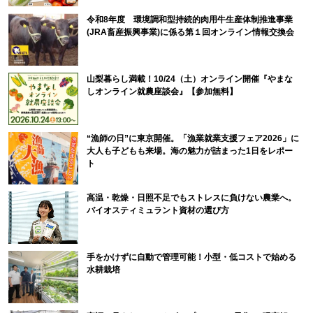
令和8年度 環境調和型持続的肉用牛生産体制推進事業
(JRA畜産振興事業)に係る第１回オンライン情報交換会
山梨暮らし満載！10/24（土）オンライン開催『やまな
しオンライン就農座談会』【参加無料】
“漁師の日”に東京開催。「漁業就業支援フェア2026」に
大人も子どもも来場。海の魅力が詰まった1日をレポー
ト
高温・乾燥・日照不足でもストレスに負けない農業へ。
バイオスティミュラント資材の選び方
手をかけずに自動で管理可能！小型・低コストで始める
水耕栽培