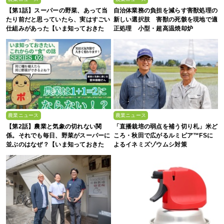
【第1話】スーパーの野菜、あって当
自治体業務の負担を減らす害獣処理の
たり前だと思っていたら、実はすごい
新しい選択肢 害獣の死骸を現地で適
仕組みがあった【いま知っておきた
正処理 小型・超高温焼却炉
い、これからの”食”の話】
『ACE0.5型』
農業ニュース
農業ニュース
【第2話】農業と気象の切れない関
「直播栽培の弱点を補う切り札」米ど
係。それでも毎日、野菜がスーパーに
ころ・秋田で広がるルミビア™FSに
並ぶのはなぜ？【いま知っておきた
よるイネミズゾウムシ対策
い、これからの”食”の話】