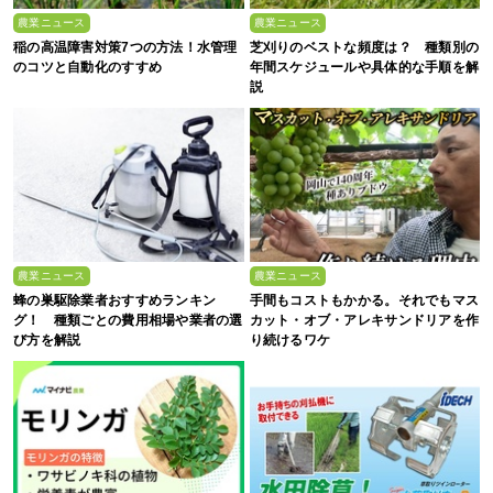
農業ニュース
農業ニュース
稲の高温障害対策7つの方法！水管理
芝刈りのベストな頻度は？ 種類別の
のコツと自動化のすすめ
年間スケジュールや具体的な手順を解
説
農業ニュース
農業ニュース
蜂の巣駆除業者おすすめランキン
手間もコストもかかる。それでもマス
グ！ 種類ごとの費用相場や業者の選
カット・オブ・アレキサンドリアを作
び方を解説
り続けるワケ