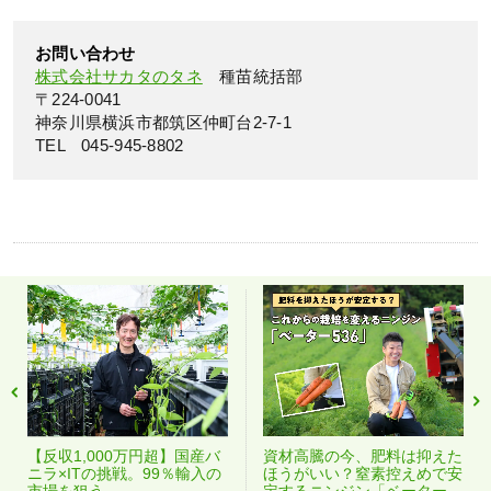
お問い合わせ
株式会社サカタのタネ
種苗統括部
〒224-0041
神奈川県横浜市都筑区仲町台2-7-1
TEL 045-945-8802
【反収1,000万円超】国産バ
資材高騰の今、肥料は抑えた
ニラ×ITの挑戦。99％輸入の
ほうがいい？窒素控えめで安
市場を狙う
定するニンジン「ベーター