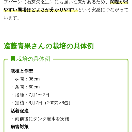
プバーン（石灰欠乏症）にも強い性質があるため、
問題が出
やすい圃場ほどよさが分かりやすい
という実感につながって
います。
遠藤青果さんの栽培の具体例
栽培の具体例
栽植と作型
・株間：36cm
・条間：60cm
・播種：7月1〜2日
・定植：8月7日（200穴×8缶）
活着促進
・雨前後にタンク灌水を実施
病害対策