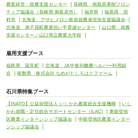
|
農業経営・就農支援センター
長崎県 南島原果樹フロン
|
|
ティア協議会（長崎県 南島原市）
福井県
福島県 田
|
|
村市
北海道 アサヒメロン新規就農者現地支援協議会
|
北海道 弟子屈町農業担い手育成センター
山口県 就農
|
支援センター／山口県立農業大学校
雇用支援ブース
|
福島県 国見町
北海道 JA中春別酪農ヘルパー利用組
|
|
合
複数県 株式会社 なめがたしろはとファーム
石川県特集ブース
|
【INATO】公益財団法人 いしかわ農業総合支援機構
いし
|
かわ就職・定住総合サポートセンター（ILAC)
奥能登地
|
区農業インターンシップ協議会
中能登地区農業インター
|
ンシップ協議会