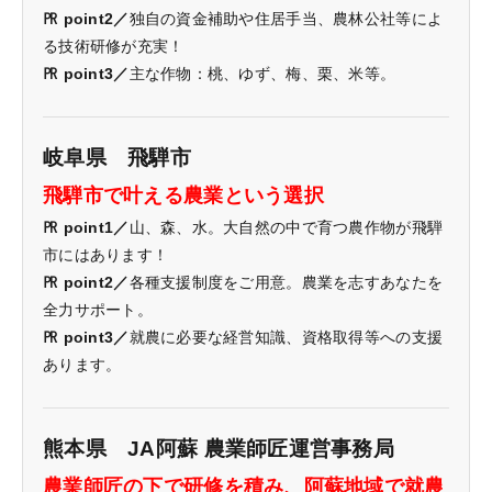
㏚ point2／
独自の資金補助や住居手当、農林公社等によ
る技術研修が充実！
㏚ point3／
主な作物：桃、ゆず、梅、栗、米等。
岐阜県 飛騨市
飛騨市で叶える農業という選択
㏚ point1／
山、森、水。大自然の中で育つ農作物が飛騨
市にはあります！
㏚ point2／
各種支援制度をご用意。農業を志すあなたを
全力サポート。
㏚ point3／
就農に必要な経営知識、資格取得等への支援
あります。
熊本県 JA阿蘇 農業師匠運営事務局
農業師匠の下で研修を積み、阿蘇地域で就農