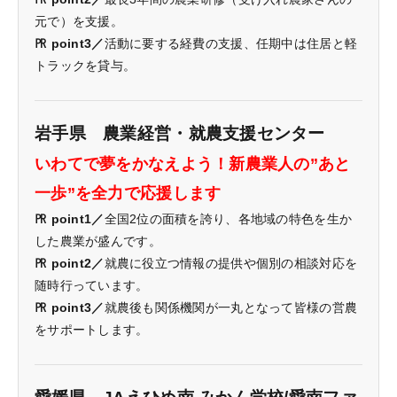
元で）を支援。
㏚ point3／
活動に要する経費の支援、任期中は住居と軽
トラックを貸与。
岩手県 農業経営・就農支援センター
いわてで夢をかなえよう！新農業人の”あと
一歩”を全力で応援します
㏚ point1／
全国2位の面積を誇り、各地域の特色を生か
した農業が盛んです。
㏚ point2／
就農に役立つ情報の提供や個別の相談対応を
随時行っています。
㏚ point3／
就農後も関係機関が一丸となって皆様の営農
をサポートします。