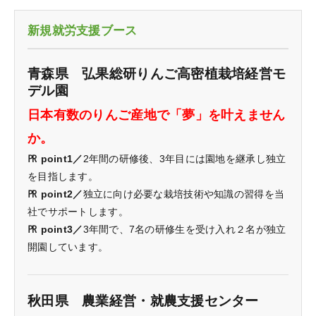
新規就労支援ブース
青森県 弘果総研りんご高密植栽培経営モ
デル園
日本有数のりんご産地で「夢」を叶えません
か。
㏚ point1／
2年間の研修後、3年目には園地を継承し独立
を目指します。
㏚ point2／
独立に向け必要な栽培技術や知識の習得を当
社でサポートします。
㏚ point3／
3年間で、7名の研修生を受け入れ２名が独立
開園しています。
秋田県 農業経営・就農支援センター