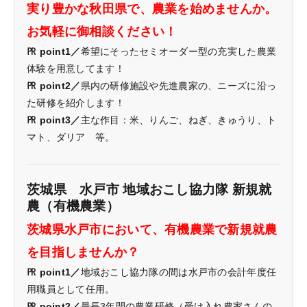
実り豊かな秋田県で、農業を始めませんか。
お気軽に御相談ください！
㏚ point1／
希望にそったセミオーダー型の充実した農業
体験を用意してます！
㏚ point2／
県内の研修施設や先進農家の、ニーズに沿っ
た研修を紹介します！
㏚ point3／
主な作目：米、りんご、ねぎ、きゅうり、ト
マト、ダリア 等。
茨城県 水戸市 地域おこし協力隊 新規就
農（有機農業）
茨城県水戸市において、有機農業で新規就農
を目指しませんか？
㏚ point1／
地域おこし協力隊の間は水戸市の会計年度任
用職員として任用。
㏚ point2／
最長3年間の農業研修（受け入れ農家さんの