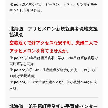
㏚ point3／
主な作目：ピーマン、トマト、サツマイモを
中心とした夏秋野菜。
北海道 アサヒメロン新規就農者現地支援
協議会
空港近くで好アクセスな安平町。夫婦二人で
アサヒメロンを育てませんか。
㏚ point1／
1年目は指導農家に学び、2年目は研修農場で
実践研修を実施。
㏚ point2／
町・JA・生産組織が連携し支援。これまでに
11組が新規就農。
㏚ point3／
車で新千歳空港へ20分、苫小牧港へ40分の好
立地。
北海道 弟子屈町農業担い手育成センター