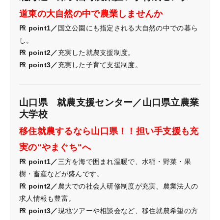
道東の大自然の中で農業しませんか
㏚ point1／
国立公園にも指定される大自然の中での暮ら
し。
㏚ point2／
充実した就農支援制度。
㏚ point3／
充実した子育て支援制度。
山口県 就農支援センター／山口県立農業
大学校
移住就農するなら山口県！！担い手支援も充
実の"やまぐち"へ
㏚ point1／
三方を海で囲まれ温暖で、水稲・野菜・果
樹・畜産などが盛んです。
㏚ point2／
農大での社会人研修制度が充実、農業法人の
求人情報も豊富。
㏚ point3／
現地ツアーや相談会など、移住就農希望の方