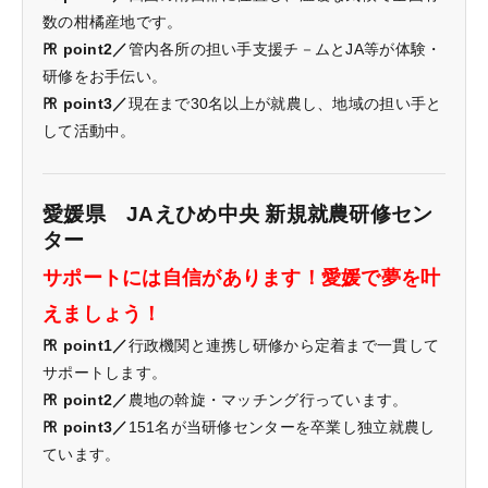
数の柑橘産地です。
㏚ point2／
管内各所の担い手支援チ－ムとJA等が体験・
研修をお手伝い。
㏚ point3／
現在まで30名以上が就農し、地域の担い手と
して活動中。
愛媛県 JAえひめ中央 新規就農研修セン
ター
サポートには自信があります！愛媛で夢を叶
えましょう！
㏚ point1／
行政機関と連携し研修から定着まで一貫して
サポートします。
㏚ point2／
農地の斡旋・マッチング行っています。
㏚ point3／
151名が当研修センターを卒業し独立就農し
ています。