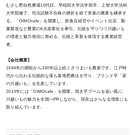
むさし野自然農場10代目。早稲田大学法学部卒、上智大学法科
大学院修了。司法試験不合格の挫折を経て実家の農業を継承す
る。「OIMOcafe」を開業し、飲食店経営やイベント出店、製
菓製造など農業の6次産業化を牽引。伝統を守りつつ川越いも
の増産と魅力発信に努める、伝統と革新を体現する農業経営
者。
【会社概要】
1694年の開拓から330年以上続くさつまいも農家です。江戸時
代から伝わる伝統的な落ち葉堆肥農法を守り、ブランド芋「富
の川越いも」を生産しています。
2013年には「OIMOcafe」を開業。焼き芋ブームを追い風に、
川越いもの魅力を全国へPRしながら、現在はさらなる増産にも
取り組んでいます。