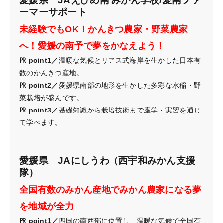
愛媛県 JAえひめ南 みかん学校/愛南ファ
ーマーサポート
未経験でもOK！かんきつ農家・野菜農家
へ！愛媛の南予で夢をかなえよう！
㏚ point1／
温暖な気候とリアス式海岸を生かした日本有
数のかんきつ産地。
㏚ point2／
愛媛県南部の地形を生かした多彩な水稲・野
菜栽培が盛んです。
㏚ point3／
基礎知識から栽培技術まで座学・実習を通じ
て学べます。
愛媛県 JAにしうわ（西宇和みかん支援
隊）
全国有数のみかん産地でみかん農家になる夢
を地域が全力
㏚ point1／
四国の南西部に位置し、温暖な気候で全国有