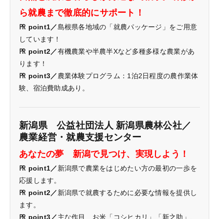
ら就農まで徹底的にサポート！
㏚ point1／
島根県各地域の「就農パッケージ」をご用意
しています！
㏚ point2／
有機農業や半農半Xなど多種多様な農業があ
ります！
㏚ point3／
農業体験プログラム：1泊2日程度の農作業体
験、宿泊費助成あり。
新潟県 公益社団法人 新潟県農林公社／
農業経営・就農支援センター
あなたの夢 新潟で見つけ、実現しよう！
㏚ point1／
新潟県で農業をはじめたい方の最初の一歩を
応援します。
㏚ point2／
新潟県で就農するために必要な情報を提供し
ます。
㏚ point3／
主な作目 お米「コシヒカリ」「新之助」、