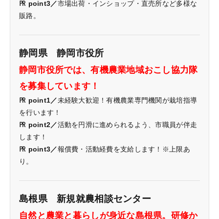
㏚ point3／
市場出荷・インショップ・直売所など多様な
販路。
静岡県 静岡市役所
静岡市役所では、有機農業地域おこし協力隊
を募集しています！
㏚ point1／
未経験大歓迎！有機農業専門機関が栽培指導
を行います！
㏚ point2／
活動を円滑に進められるよう、市職員が伴走
します！
㏚ point3／
報償費・活動経費を支給します！※上限あ
り。
島根県 新規就農相談センター
自然と農業と暮らしが身近な島根県。研修か