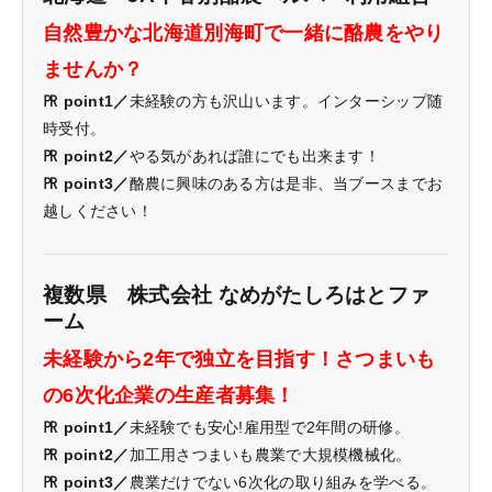
自然豊かな北海道別海町で一緒に酪農をやり
ませんか？
㏚ point1／
未経験の方も沢山います。インターシップ随
時受付。
㏚ point2／
やる気があれば誰にでも出来ます！
㏚ point3／
酪農に興味のある方は是非、当ブースまでお
越しください！
複数県 株式会社 なめがたしろはとファ
ーム
未経験から2年で独立を目指す！さつまいも
の6次化企業の生産者募集！
㏚ point1／
未経験でも安心!雇用型で2年間の研修。
㏚ point2／
加工用さつまいも農業で大規模機械化。
㏚ point3／
農業だけでない6次化の取り組みを学べる。