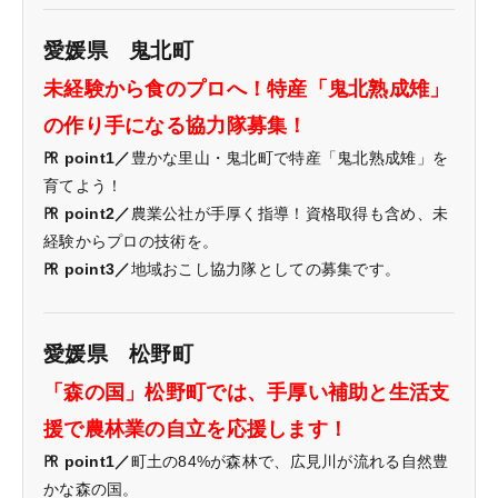
愛媛県 鬼北町
未経験から食のプロへ！特産「鬼北熟成雉」
の作り手になる協力隊募集！
㏚ point1／
豊かな里山・鬼北町で特産「鬼北熟成雉」を
育てよう！
㏚ point2／
農業公社が手厚く指導！資格取得も含め、未
経験からプロの技術を。
㏚ point3／
地域おこし協力隊としての募集です。
愛媛県 松野町
「森の国」松野町では、手厚い補助と生活支
援で農林業の自立を応援します！
㏚ point1／
町土の84%が森林で、広見川が流れる自然豊
かな森の国。