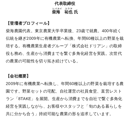
代表取締役
シバカイ ユウヤ
柴海 祐也
氏
【登壇者プロフィール】
柴海農園代表。東京農業大学卒業後、23歳で就農。400年続く
伝統を継ぎ2009年に有機農業へ転換、年間60種以上の野菜を栽
培する。有機農業生産者グループ「株式会社ドリアン」の取締
役も務め、生産から消費までを繋ぐ多角化経営を実践。次世代
の農業の可能性を切り拓き続けている。
【会社概要】
2009年に有機農業へ転換し、年間60種以上の野菜を栽培する農
園です。野菜セットの宅配、自社運営の社員食堂、直営レスト
ラン「8TAKE」を展開。生産から消費までを自社で繋ぐ多角化
経営を実践しながら、お客様やスタッフと「旬のある暮らしを
共に分かち合う」持続可能な農業の形を追求しています。