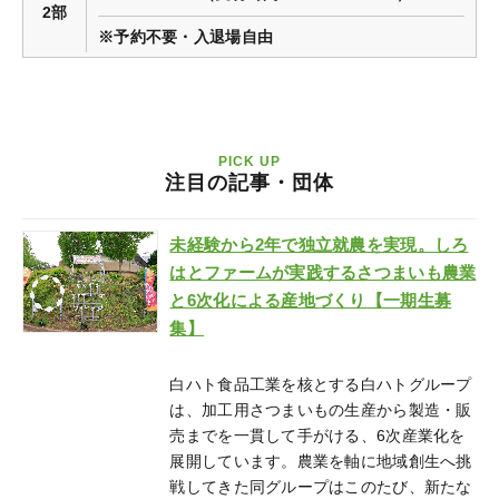
2部
※予約不要・入退場自由
PICK UP
注目の記事・団体
未経験から2年で独立就農を実現。しろ
はとファームが実践するさつまいも農業
と6次化による産地づくり【一期生募
集】
白ハト食品工業を核とする白ハトグループ
は、加工用さつまいもの生産から製造・販
売までを一貫して手がける、6次産業化を
展開しています。農業を軸に地域創生へ挑
戦してきた同グループはこのたび、新たな