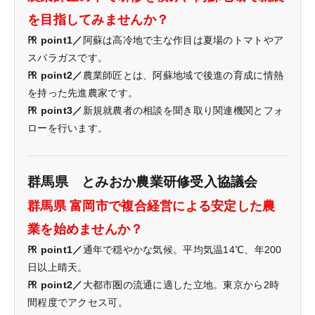
を目指してみませんか？
㏚ point1／
阿蘇は高冷地で主な作目は夏場のトマトやア
スパラガスです。
㏚ point2／
農業師匠とは、阿蘇地域で後進の育成に情熱
を持った先進農家です。
㏚ point3／
新規就農者の相談を聞き取り関連機関とフォ
ローを行います。
群馬県 とみおか農業研修受入協議会
群馬県 富岡市で複合経営による安定した農
業を始めませんか？
㏚ point1／
通年で穏やかな気候。平均気温14℃、年200
日以上晴天。
㏚ point2／
大都市圏の流通に適した立地。東京から2時
間程度でアクセス可。