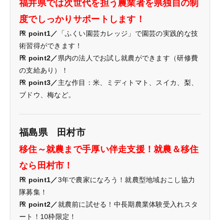
福井県では次世代を担う農業者を県独自の制
度でしっかりサポートします！
㏚ point1／
「ふくい園芸カレッジ」で園芸の実践的な技
術習得ができます！
㏚ point2／
県内の法人でお試し就農ができます（研修費
の支給あり）！
㏚ point3／
主な作目：米、ミディトマト、スイカ、梨、
ブドウ、梅など。
福島県 田村市
移住～就農まで手厚い伴走支援！就農＆移住
なら田村市！
㏚ point1／
3年で農家になろう！就農型地域おこし協力
隊募集！
㏚ point2／
就農前に試せる！中長期農業体験受入れスタ
ート！10枠限定！