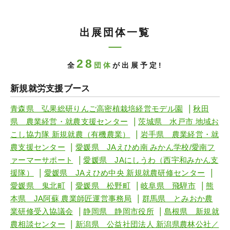
出展団体一覧
28
全
団体
が出展予定!
新規就労支援ブース
|
青森県 弘果総研りんご高密植栽培経営モデル園
秋田
|
県 農業経営・就農支援センター
茨城県 水戸市 地域お
|
こし協力隊 新規就農（有機農業）
岩手県 農業経営・就
|
農支援センター
愛媛県 JAえひめ南 みかん学校/愛南フ
|
ァーマーサポート
愛媛県 JAにしうわ（西宇和みかん支
|
|
援隊）
愛媛県 JAえひめ中央 新規就農研修センター
|
|
|
愛媛県 鬼北町
愛媛県 松野町
岐阜県 飛騨市
熊
|
本県 JA阿蘇 農業師匠運営事務局
群馬県 とみおか農
|
|
業研修受入協議会
静岡県 静岡市役所
島根県 新規就
|
農相談センター
新潟県 公益社団法人 新潟県農林公社／