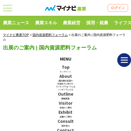
ログイン
農業ニュース
農業スキル
農業経営
採用・就農
ライフ
マイナビ農業TOP
>
国内資源肥料フォーラム
> 出展のご案内 | 国内資源肥料フォーラ
ム
出展のご案内 | 国内資源肥料フォーラム
MENU
Top
トップページ
About
国内肥料資源の
利用拡大に向けた
マッチングフォーラム＆
シンポジウムとは
Outline
開催概要
Visitor
来場のご案内
Exhibit
出展のご案内
Consult
相談窓口
Contact