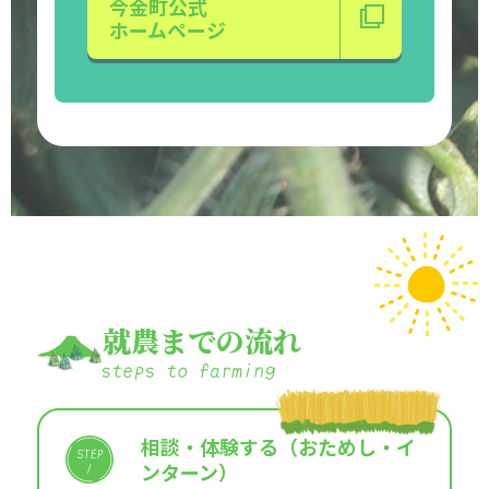
今金町公式
ホームページ
就農までの流れ
相談・体験する（おためし・イ
ンターン）