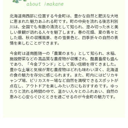
北海道南西部に位置する今金町は、豊かな自然と肥沃な大地
に恵まれた魅力あふれる町です。町の中央を流れる後志利別
川は、全国でも有数の清流として知られ、澄み切った水と美
しい景観が訪れる人々を魅了します。春の花畑、夏の青々と
した畑、秋の収穫風景、冬の雪景色と、四季折々の自然の表
情を楽しむことができます。
今金町は道南圏随一の「農業のまち」として知られ、水稲、
施設野菜などの高品質な農産物が収穫され、酪農畜産も盛ん
であり、「今金ブランド」として高い信頼を得てきました。
豊かな土壌と気候が育む農産物はどれも味わい深く、北海道
の食の魅力を存分に感じられます。また、町内にはピリカキ
ャンプ場、ピリカスキー場など自然を満喫できるスポットが
点在し、アウトドアを楽しみたい方にもおすすめです。ゆっ
たりと流れる時間の中で、温かい人々とのふれあい、自然の
恵みと心安らぐひとときを過ごせるのが今金町の魅力です。