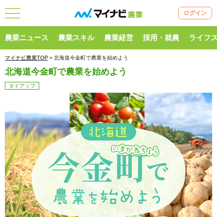
ログイン
農業ニュース
農業スキル
農業経営
採用・就農
ライフ
マイナビ農業TOP
> 北海道今金町で農業を始めよう
北海道今金町で農業を始めよう
タイアップ