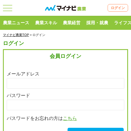
ログイン
農業ニュース
農業スキル
農業経営
採用・就農
ライフ
マイナビ農業TOP
> ログイン
ログイン
会員ログイン
メールアドレス
パスワード
パスワードをお忘れの方は
こちら