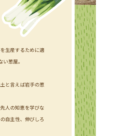
葱を生産するために適
ない葱屋。
風土と言えば岩手の葱
。先人の知恵を学びな
員の自主性、伸びしろ