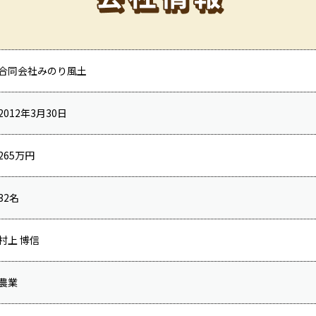
合同会社みのり風土
2012年3月30日
265万円
32名
村上 博信
農業