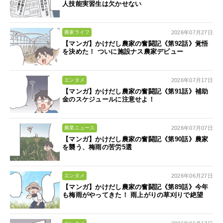
人技能実習生は欠かせない
2026年07月27日
農家ライフ
【マンガ】かけだし農家の奮闘記《第92話》覚悟
を決めた！ ついに施設ナス農家デビュー
2026年07月17日
エンタメ
【マンガ】かけだし農家の奮闘記《第91話》補助
金のスケジュールに注意せよ！
2026年07月07日
農業ニュース
【マンガ】かけだし農家の奮闘記《第90話》農家
を襲う、梅雨の苦労5選
2026年06月27日
エンタメ
【マンガ】かけだし農家の奮闘記《第89話》今年
も梅雨がやってきた！ 雨上がりの草刈りで絶望