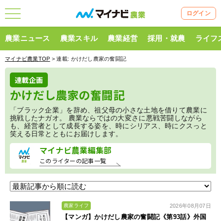
ログイン
農業ニュース
農業スキル
農業経営
採用・就農
ライフ
マイナビ農業TOP
> 連載:
かけだし農家の奮闘記
連載企画
かけだし農家の奮闘記
「ブラック企業」を辞め、祖父母の小さな土地を借りて農業に
挑戦したナガオ。 農業ならではの大変さに悪戦苦闘しながら
も、経営者として成長する姿を、時にシリアス、時にクスっと
笑える日常とともにお届けします。
マイナビ農業編集部
このライターの記事一覧
2026年08月07日
農家ライフ
【マンガ】かけだし農家の奮闘記《第93話》外国