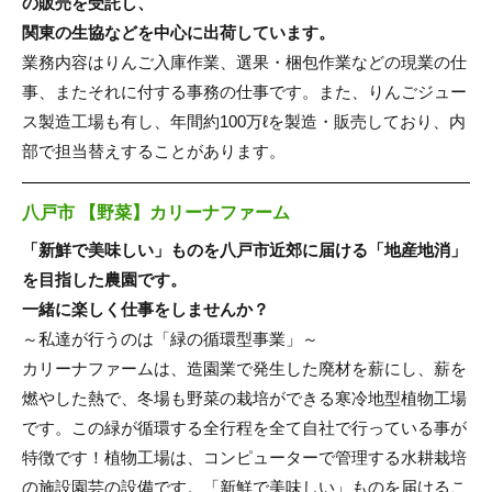
の販売を受託し、
関東の生協などを中心に出荷しています。
業務内容はりんご入庫作業、選果・梱包作業などの現業の仕
事、またそれに付する事務の仕事です。また、りんごジュー
ス製造工場も有し、年間約100万ℓを製造・販売しており、内
部で担当替えすることがあります。
八戸市 【野菜】カリーナファーム
「新鮮で美味しい」ものを八戸市近郊に届ける「地産地消」
を目指した農園です。
一緒に楽しく仕事をしませんか？
～私達が行うのは「緑の循環型事業」～
カリーナファームは、造園業で発生した廃材を薪にし、薪を
燃やした熱で、冬場も野菜の栽培ができる寒冷地型植物工場
です。この緑が循環する全行程を全て自社で行っている事が
特徴です！植物工場は、コンピューターで管理する水耕栽培
の施設園芸の設備です。「新鮮で美味しい」ものを届けるこ