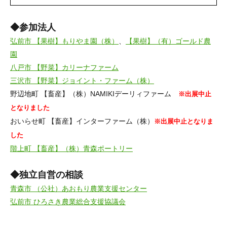
◆参加法人
弘前市 【果樹】もりやま園（株）
、
【果樹】（有）ゴールド農
園
八戸市 【野菜】カリーナファーム
三沢市 【野菜】ジョイント・ファーム（株）
野辺地町 【畜産】（株）NAMIKIデーリィファーム
※出展中止
となりました
おいらせ町 【畜産】インターファーム（株）
※出展中止となりま
した
階上町 【畜産】（株）青森ポートリー
◆独立自営の相談
青森市 （公社）あおもり農業支援センター
弘前市 ひろさき農業総合支援協議会