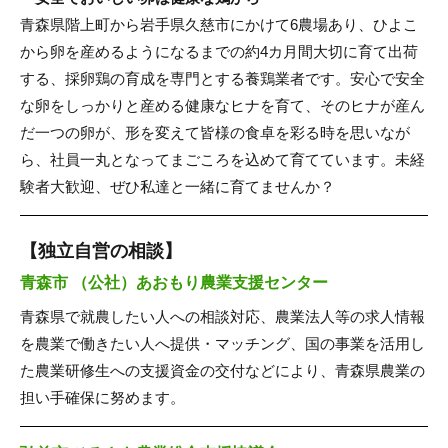
青森県階上町から岩手県久慈市にかけて6農場あり、ひよこ
から卵を産めるようになるまでの約4カ月間大切に育て出荷
する、採卵鶏の育成を専門とする養鶏業者です。安心で安全
な卵をしっかりと産める健康なヒナを育て、そのヒナが産ん
だ一つの卵が、形を変えて皆様の食卓を彩る時を思いなが
ら、社員一丸となってまごころを込めて育てています。未経
験者大歓迎、ぜひ私達と一緒に育てませんか？
【独立自営の相談】
青森市 （公社）あおもり農業支援センター
青森県で就農したい人への相談対応、農業法人等の求人情報
を農業で働きたい人へ提供・マッチング、国の事業を活用し
た農業研修生への支援資金の交付などにより、青森県農業の
担い手確保に努めます。