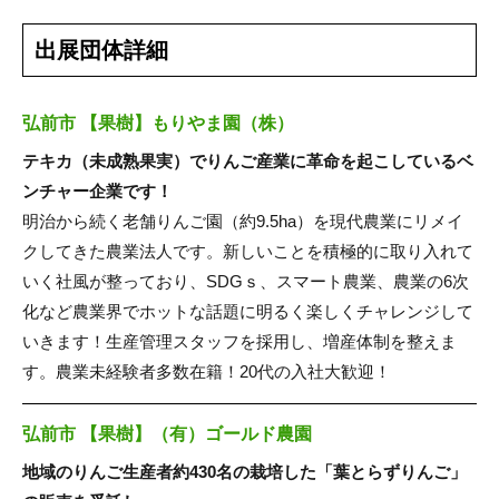
出展団体詳細
弘前市 【果樹】もりやま園（株）
テキカ（未成熟果実）でりんご産業に革命を起こしているベ
ンチャー企業です！
明治から続く老舗りんご園（約9.5ha）を現代農業にリメイ
クしてきた農業法人です。新しいことを積極的に取り入れて
いく社風が整っており、SDGｓ、スマート農業、農業の6次
化など農業界でホットな話題に明るく楽しくチャレンジして
いきます！生産管理スタッフを採用し、増産体制を整えま
す。農業未経験者多数在籍！20代の入社大歓迎！
弘前市 【果樹】（有）ゴールド農園
地域のりんご生産者約430名の栽培した「葉とらずりんご」