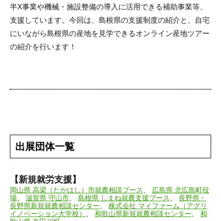
半X事業や機械・施設整備の導入に活用できる補助事業等、
支援しています。今回は、島根県の支援制度の紹介と、自宅
にいながら島根県の産地を見学できるオンライン産地ツアー
の紹介を行います！
出展団体一覧
【新規就労支援】
岡山県 高梁（たかはし）市就農相談ブース
、
広島県 北広島町役
場
、
滋賀県 守山市
、
島根県 しまね就農支援ブース
、
長野県・
長野県新規就農相談センター
、
株式会社 マイファーム（アグリ
イノベーション大学校）
、
和歌山県新規就農相談センター
、
和