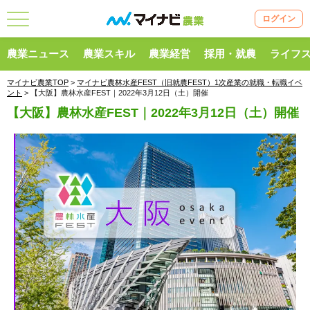
ログイン
農業ニュース
農業スキル
農業経営
採用・就農
ライフ
マイナビ農業TOP
>
マイナビ農林水産FEST（旧就農FEST）1次産業の就職・転職イベ
ント
> 【大阪】農林水産FEST｜2022年3月12日（土）開催
【大阪】農林水産FEST｜2022年3月12日（土）開催