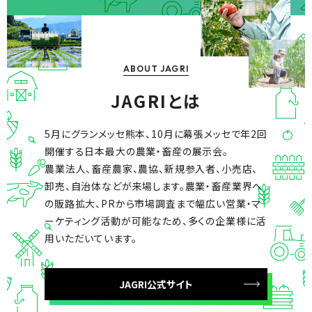
ABOUT JAGRI
JAGRIとは
5月にグランメッセ熊本、
10月に幕張メッセで年2回
開催する
日本最大の農業・畜産の展示会。
農業法人、畜産農家、農協、新規参入者、小売店、
卸売、自治体などが来場します。
農業・畜産業界へ
の販路拡大、PRから市場調査まで
幅広い営業・マ
ーケティング活動が可能なため、
多くの企業様に活
用いただいています。
JAGRI公式サイト