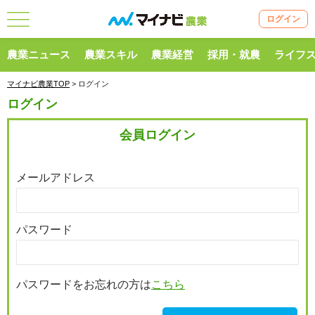
ログイン
農業ニュース
農業スキル
農業経営
採用・就農
ライフ
マイナビ農業TOP
> ログイン
ログイン
会員ログイン
メールアドレス
パスワード
パスワードをお忘れの方は
こちら