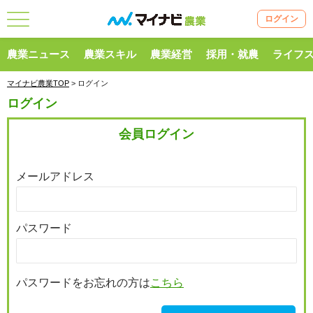
ログイン
農業ニュース
農業スキル
農業経営
採用・就農
ライフ
マイナビ農業TOP
> ログイン
ログイン
会員ログイン
メールアドレス
パスワード
パスワードをお忘れの方は
こちら