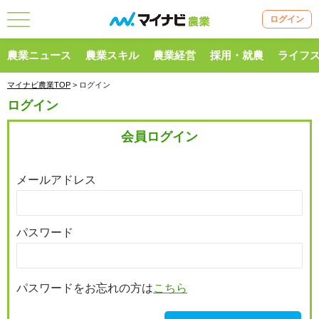
ログイン
農業ニュース
農業スキル
農業経営
採用・就農
ライフ
マイナビ農業TOP
> ログイン
ログイン
会員ログイン
メールアドレス
パスワード
パスワードをお忘れの方は
こちら