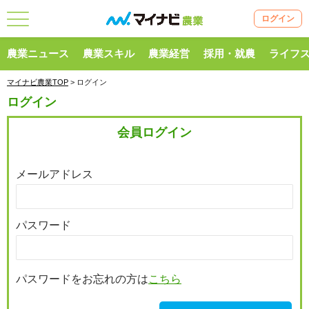
ログイン
農業ニュース
農業スキル
農業経営
採用・就農
ライフ
マイナビ農業TOP
> ログイン
ログイン
会員ログイン
メールアドレス
パスワード
パスワードをお忘れの方は
こちら