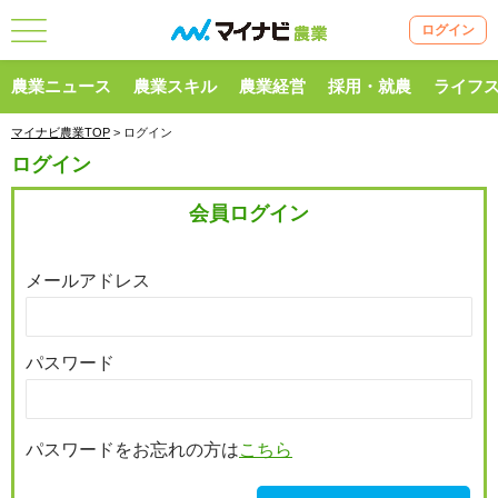
ログイン
農業ニュース
農業スキル
農業経営
採用・就農
ライフ
マイナビ農業TOP
> ログイン
ログイン
会員ログイン
メールアドレス
パスワード
パスワードをお忘れの方は
こちら