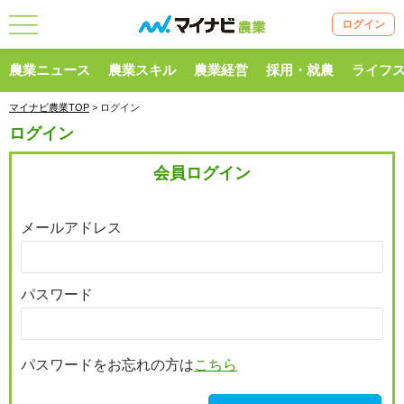
ログイン
農業ニュース
農業スキル
農業経営
採用・就農
ライフ
マイナビ農業TOP
> ログイン
ログイン
会員ログイン
メールアドレス
パスワード
パスワードをお忘れの方は
こちら