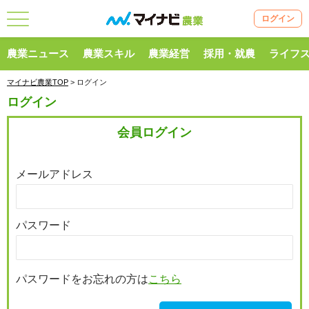
ログイン
農業ニュース
農業スキル
農業経営
採用・就農
ライフ
マイナビ農業TOP
> ログイン
ログイン
会員ログイン
メールアドレス
パスワード
パスワードをお忘れの方は
こちら