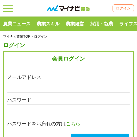
ログイン
農業ニュース
農業スキル
農業経営
採用・就農
ライフ
マイナビ農業TOP
> ログイン
ログイン
会員ログイン
メールアドレス
パスワード
パスワードをお忘れの方は
こちら