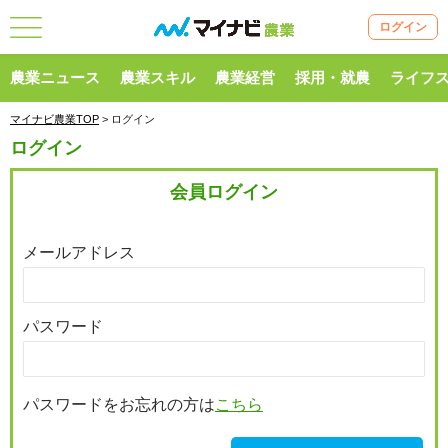
ログイン
農業ニュース
農業スキル
農業経営
採用・就農
ライフ
マイナビ農業TOP
> ログイン
ログイン
会員ログイン
メールアドレス
パスワード
パスワードをお忘れの方は
こちら