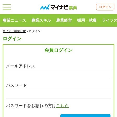
ログイン
農業ニュース
農業スキル
農業経営
採用・就農
ライフ
マイナビ農業TOP
> ログイン
ログイン
会員ログイン
メールアドレス
パスワード
パスワードをお忘れの方は
こちら