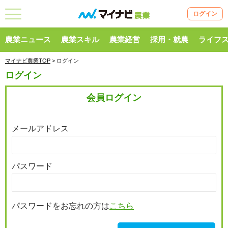
ログイン
農業ニュース
農業スキル
農業経営
採用・就農
ライフ
マイナビ農業TOP
> ログイン
ログイン
会員ログイン
メールアドレス
パスワード
パスワードをお忘れの方は
こちら