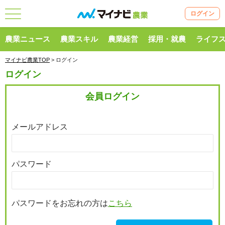
ログイン
農業ニュース
農業スキル
農業経営
採用・就農
ライフ
マイナビ農業TOP
> ログイン
ログイン
会員ログイン
メールアドレス
パスワード
パスワードをお忘れの方は
こちら