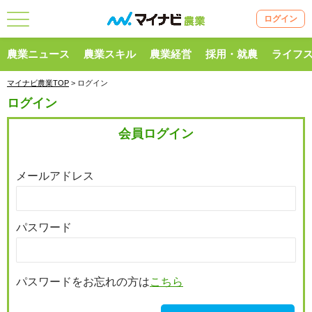
ログイン
農業ニュース
農業スキル
農業経営
採用・就農
ライフ
マイナビ農業TOP
> ログイン
ログイン
会員ログイン
メールアドレス
パスワード
パスワードをお忘れの方は
こちら