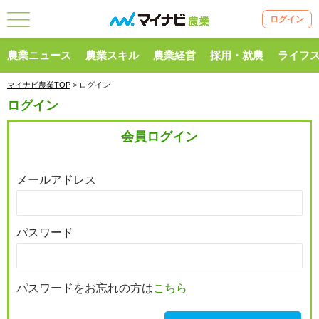
ログイン
農業ニュース
農業スキル
農業経営
採用・就農
ライフ
マイナビ農業TOP
> ログイン
ログイン
会員ログイン
メールアドレス
パスワード
パスワードをお忘れの方は
こちら