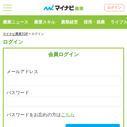
ログイン
農業ニュース
農業スキル
農業経営
採用・就農
ライフ
マイナビ農業TOP
> ログイン
ログイン
会員ログイン
メールアドレス
パスワード
パスワードをお忘れの方は
こちら