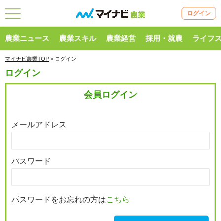
ログイン
農業ニュース
農業スキル
農業経営
採用・就農
ライフ
マイナビ農業TOP
> ログイン
ログイン
会員ログイン
メールアドレス
パスワード
パスワードをお忘れの方は
こちら