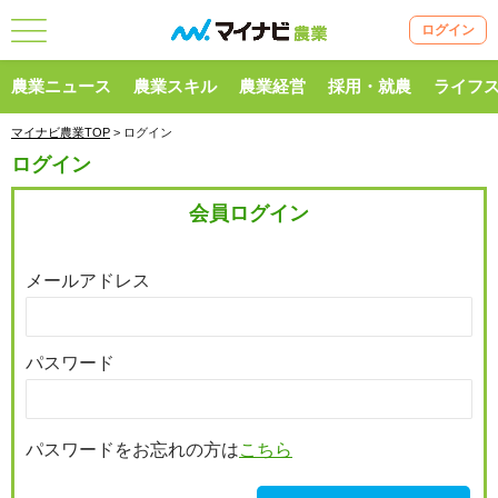
ログイン
農業ニュース
農業スキル
農業経営
採用・就農
ライフ
マイナビ農業TOP
> ログイン
ログイン
会員ログイン
メールアドレス
パスワード
パスワードをお忘れの方は
こちら