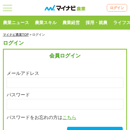
ログイン
農業ニュース
農業スキル
農業経営
採用・就農
ライフ
マイナビ農業TOP
> ログイン
ログイン
会員ログイン
メールアドレス
パスワード
パスワードをお忘れの方は
こちら