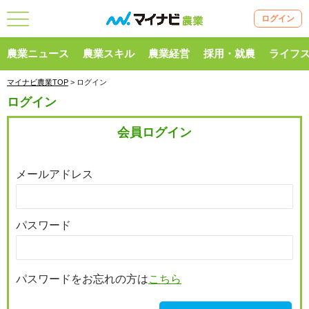
ログイン
農業ニュース
農業スキル
農業経営
採用・就農
ライフ
マイナビ農業TOP
> ログイン
ログイン
会員ログイン
メールアドレス
パスワード
パスワードをお忘れの方は
こちら