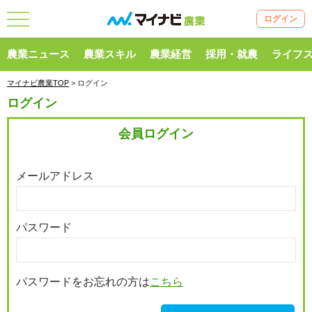
ログイン
農業ニュース
農業スキル
農業経営
採用・就農
ライフ
マイナビ農業TOP
> ログイン
ログイン
会員ログイン
メールアドレス
パスワード
パスワードをお忘れの方は
こちら