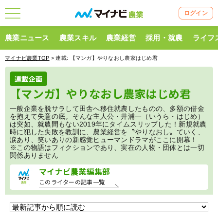
ログイン
農業ニュース
農業スキル
農業経営
採用・就農
ライフ
マイナビ農業TOP
> 連載:
【マンガ】やりなおし農家はじめ君
連載企画
【マンガ】やりなおし農家はじめ君
一般企業を脱サラして田舎へ移住就農したものの、多額の借金
を抱えて失意の底。そんな主人公・井浦一（いうら・はじめ）
は突如、就農間もない2019年にタイムスリップした！新規就農
時に犯した失敗を教訓に、農業経営を〝やりなおし〟ていく、
涙あり、笑いありの新感覚ヒューマンドラマがここに開幕！
※この物語はフィクションであり、実在の人物・団体とは一切
関係ありません
マイナビ農業編集部
このライターの記事一覧