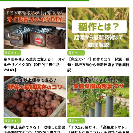
農家ライフ
農家ライフ
空き缶を使える道具に変える！ オイ
【完全ガイド】稲作とは？ 起源・種
ル缶リメイクDIY【DIY的半農生活
類・栽培方法から最新技術まで徹底解
Vol.49】
説
農家ライフ
農家ライフ
半年以上保存できる！ 収穫した野菜
「ナス120個どり」「高糖度トマト」
の長期保存のコツ【DIY的半農生活
「極甘トウモロコシ」を成功させる超