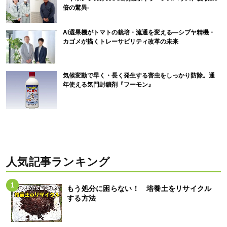
倍の驚異-
AI選果機がトマトの栽培・流通を変える―シブヤ精機・
カゴメが描くトレーサビリティ改革の未来
気候変動で早く・長く発生する害虫をしっかり防除。通
年使える気門封鎖剤『フーモン』
人気記事ランキング
もう処分に困らない！ 培養土をリサイクル
する方法