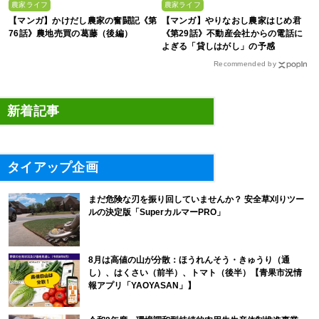
農家ライフ
農家ライフ
【マンガ】かけだし農家の奮闘記《第
【マンガ】やりなおし農家はじめ君
76話》農地売買の葛藤（後編）
《第29話》不動産会社からの電話に
よぎる「貸しはがし」の予感
Recommended by
新着記事
タイアップ企画
まだ危険な刃を振り回していませんか？ 安全草刈りツー
ルの決定版「SuperカルマーPRO」
8月は高値の山が分散：ほうれんそう・きゅうり（通
し）、はくさい（前半）、トマト（後半）【青果市況情
報アプリ「YAOYASAN」】