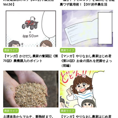
Vol.50】
裏ワザ栽培術！【DIY的半農生活
Vol.49】
農家ライフ
農家ライフ
【マンガ】かけだし農家の奮闘記《第
【マンガ】やりなおし農家はじめ君
70話》農機購入のポイント
《第14話》お金の流れを把握せよっ
（前編）
農家ライフ
農家ライフ
土壌改良からマルチ、断熱材まで。
【マンガ】やりなおし農家はじめ君