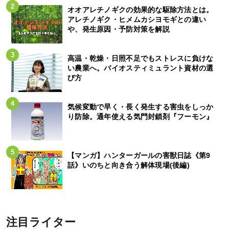
オオアレチノギクの効果的な駆除方法とは。
アレチノギク・ヒメムカシヨモギとの違い
や、発生原因・予防対策を解説
高温・乾燥・日照不足でもストレスに負けな
い農業へ。バイオスティミュラント資材の選
び方
気候変動で早く・長く発生する害虫をしっか
り防除。通年使える気門封鎖剤『フーモン』
【マンガ】ハンターガールの害獣日誌《第9
話》いのちと向き合う解体現場(後編)
注目ライター