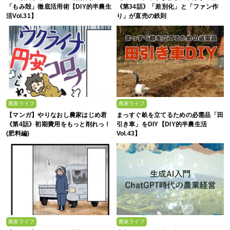
「もみ殻」徹底活用術【DIY的半農生
《第34話》「差別化」と「ファン作
活Vol.31】
り」が直売の鉄則
農家ライフ
農家ライフ
【マンガ】やりなおし農家はじめ君
まっすぐ畝を立てるための必需品「田
《第4話》初期費用をもっと削れっ！
引き車」をDIY【DIY的半農生活
(肥料編)
Vol.43】
農家ライフ
農家ライフ