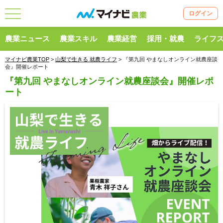
ログイン
農業ニュース
農業スキル
農業経営
採用・就農
ライフ
マイナビ農業TOP
>
山梨で生きる 就農ライフ
> 『第九回 やまなしオンライン就農座談
会』開催レポート
『第九回 やまなしオンライン就農座談会』開催レポ
ート