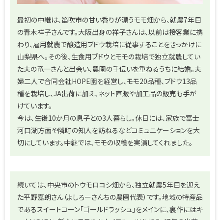
最初の中継は、笛吹市の甘い香りが漂うモモ畑から、就農7年目
の青木祥子さんです。大阪出身の祥子さんは、以前は接客業に携
わり、雇用就農で醸造用ブドウ栽培に従事することをきっかけに
山梨県へ。その後、生食用ブドウとモモの栽培で独立就農してい
た夫の竜一さんと出会い、農園の手伝いを重ねるうちに結婚。夫
婦二人で合同会社HOPE園を経営し、モモ20品種、ブドウ13品
種を栽培し、JA出荷に加え、ネット直販や加工品の販売も手が
けています。
今は、生後10か月の息子との3人暮らし。休日には、家族で富士
河口湖方面や隣町の知人を訪ねるなどコミュニケーションを大
切にしています。中継では、モモの収穫を実演してくれました。
続いては、中央市のトウモロコシ畑から、独立就農5年目を迎え
た平野嘉朗さん（よしろーさんちの農園代表）です。地域の特産品
であるスイートコーン「ゴールドラッシュ」をメインに、裏作にはキ