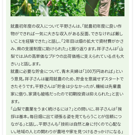
就農初年度の収入について平野さんは、「就農初年度に良い作
物ができれば一気に大きな収入がある反面、できなければ厳し
いことを経験できた」と話し、「2年目は畑の拡大で資材費がかさ
み、県の支援制度に助けられた」と振り返ります。祥子さんは「山
梨ではJAの高単価なブドウの出荷価格に支えられている点も大
きい」と話します。
就農に必要な貯金について、青木夫婦は「100万円あれば」とい
う意見。祥子さんは雇用就農のため、貯金を意識せずスタートで
きたそうです。平野さんは「貯金は少なかったが、機械は先輩農
家に借り、家賃も破格だったので初期投資は抑えられた」と言い
ます。
「山梨で農業をうまく続けるには？」との問いに、祥子さんは「挨
拶は基本。毎日畑に出て頑張る姿を見てもらうことが信頼につ
ながる」と話し、平野さんも「技術は自然と身に付くので心配な
い。地域の人との関わりが農地や家を見つけるきっかけになる」