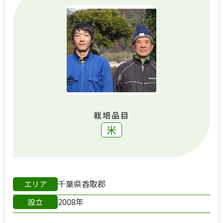
栽培品目
米
千葉県香取郡
エリア
2008年
設立