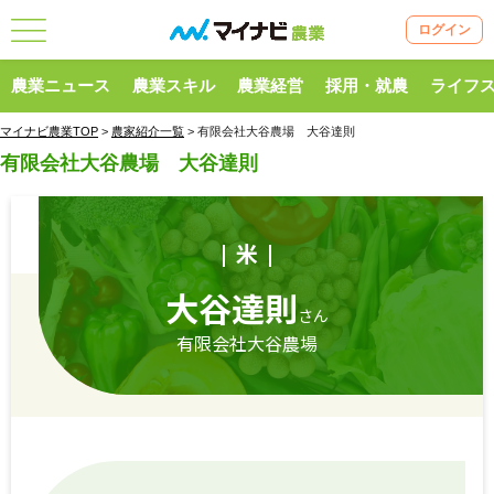
ログイン
農業ニュース
農業スキル
農業経営
採用・就農
ライフ
マイナビ農業TOP
>
農家紹介一覧
> 有限会社大谷農場 大谷達則
有限会社大谷農場 大谷達則
米
大谷達則
さん
有限会社大谷農場