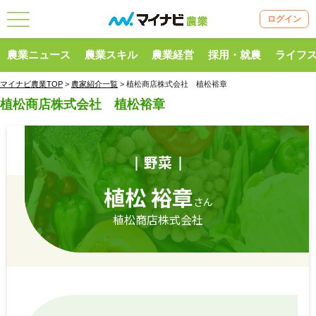
ログイン
農業ニュース
農業スキル
農業経営
採用・就農
ライフ
マイナビ農業TOP
>
農家紹介一覧
> 植松商店株式会社 植松裕章
植松商店株式会社 植松裕章
野菜
植松 裕章
さん
植松商店株式会社