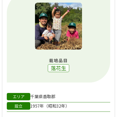
栽培品目
落花生
千葉県香取郡
エリア
1957年（昭和32年）
設立