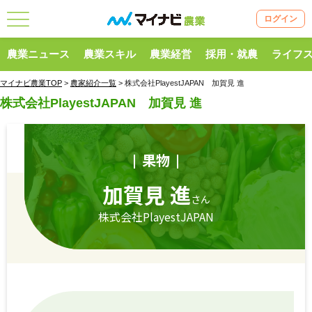
ログイン
農業ニュース
農業スキル
農業経営
採用・就農
ライフ
マイナビ農業TOP
>
農家紹介一覧
> 株式会社PlayestJAPAN 加賀見 進
株式会社PlayestJAPAN 加賀見 進
果物
加賀見 進
さん
株式会社PlayestJAPAN