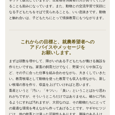
ネットで販売していますが、生産物を消費者の方が買ってくださ
ることも励みになっています。また、動物との交流学習で笑顔に
なる子どもたちをそばで見られることも、いい息抜きです。動物
と触れ合いは、子どもたちにとって情操教育にもつながります。
これからの目標と、就農希望者への
アドバイスやメッセージを
お願いします。
まずは頭数を増やして、障がいのある子どもたちが働ける施設を
作りたいですね。家畜の飼育だけでなく、野菜づくりや加工な
ど、その子に合った仕事を組み合わせながら、大きくしていきた
い。教育牧場として動物を使った教育でも収入を得ながら、新し
い牧場の形を作り、収益を上げていければと思います。
畜産というと「汚い」「キツい」「臭い」ということばかり思わ
れがちですが、そういうところだけではありません。確かに汚れ
るようにすれば汚れますが、大切なのは、その動物たちにとって
の最適な環境を考えながら作ってあげることです。ヤギやヒツジ
には、他の牧畜とは違った可能性もあります。興味のある人は、