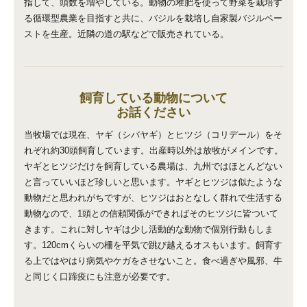
指して、頭数を増やしている。動物の堆肥を使って野菜を栽培す
る循環型農業を目指すと共に、バジルを栽培し自家製バジルペー
ストを生産。近隣の道の駅などで販売されている。
飼育している動物について
お話ください
当牧場では現在、ヤギ（シバヤギ）とヒツジ（コリデール）をそ
れぞれ約30頭飼育しています。出産時以外は放牧がメインです。
ヤギとヒツジだけを飼育している農場は、九州ではほとんどない
と言っていいほど珍しいと思います。ヤギとヒツジは似たような
動物だと思われがちですが、ヒツジはおとなしく群れで生活する
動物なので、1頭との信頼関係ができればそのヒツジに皆ついて
きます。これに対しヤギは少し活動的な動物で個別行動もしま
す。120cmくらいの柵を平気で跳び越えるオスもいます。飼育す
る上ではやはり病気やケガをさせないこと。食べ過ぎや風邪、牛
と同じく口蹄疫にも注意が必要です。