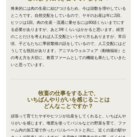
将来的には肉の生産に結びつけるため、今は頭数を増やしている
ところです。自然交配をしているので、ヤギのお産は年に2回、
ヒツジは1回。肉の生産・流通に乗せるには80頭くらいまでにす
る必要がありますが、あと3年くらいはかかると思います。経営
のことだけを考えれば人工交配というやり方もありますが、常日
頃、子どもたちに季節繁殖の話をしているので、人工交配にはど
うしても抵抗があります。アニマルウェルフェア（動物福祉）と
の考え方を大切に、教育ファームとしての機能も果たしていきた
いと思っています。
牧畜の仕事をする上で、
いちばんやりがいを感じることは
どんなことですか？
頑張って育てたヤギやヒツジが出産をしてくれると、いちばんや
りがいを感じます。堆肥を使ってバジルなどの野菜を育て、ファ
ーム内の加工場で作ったバジルペーストと共に、近くの道の駅や