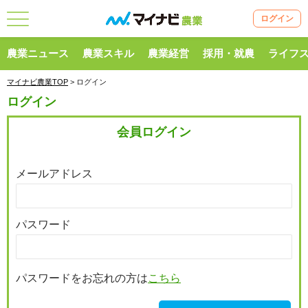
ログイン
農業ニュース
農業スキル
農業経営
採用・就農
ライフ
マイナビ農業TOP
> ログイン
ログイン
会員ログイン
メールアドレス
パスワード
パスワードをお忘れの方は
こちら