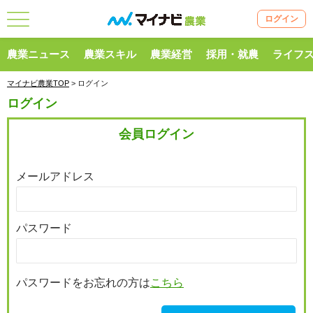
ログイン
農業ニュース
農業スキル
農業経営
採用・就農
ライフ
マイナビ農業TOP
> ログイン
ログイン
会員ログイン
メールアドレス
パスワード
パスワードをお忘れの方は
こちら