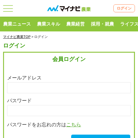
ログイン
農業ニュース
農業スキル
農業経営
採用・就農
ライフ
マイナビ農業TOP
> ログイン
ログイン
会員ログイン
メールアドレス
パスワード
パスワードをお忘れの方は
こちら