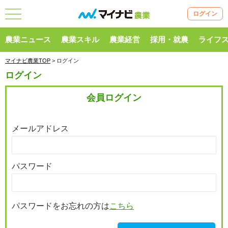
ログイン
農業ニュース
農業スキル
農業経営
採用・就農
ライフ
マイナビ農業TOP
> ログイン
ログイン
会員ログイン
メールアドレス
パスワード
パスワードをお忘れの方は
こちら