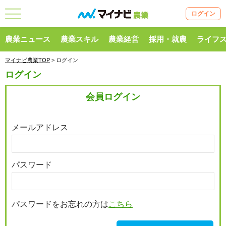
ログイン
農業ニュース
農業スキル
農業経営
採用・就農
ライフ
マイナビ農業TOP
> ログイン
ログイン
会員ログイン
メールアドレス
パスワード
パスワードをお忘れの方は
こちら