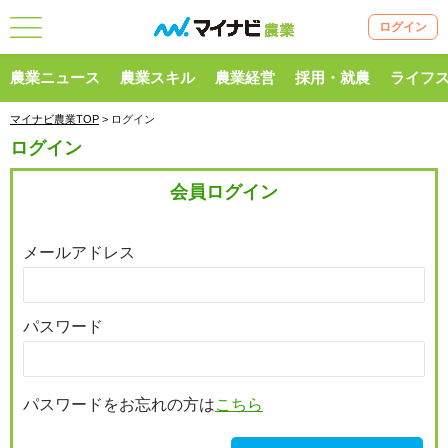
ログイン
農業ニュース
農業スキル
農業経営
採用・就農
ライフ
マイナビ農業TOP
> ログイン
ログイン
会員ログイン
メールアドレス
パスワード
パスワードをお忘れの方は
こちら