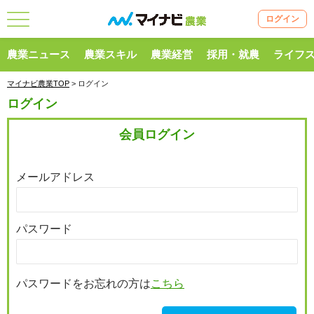
ログイン
農業ニュース
農業スキル
農業経営
採用・就農
ライフ
マイナビ農業TOP
> ログイン
ログイン
会員ログイン
メールアドレス
パスワード
パスワードをお忘れの方は
こちら